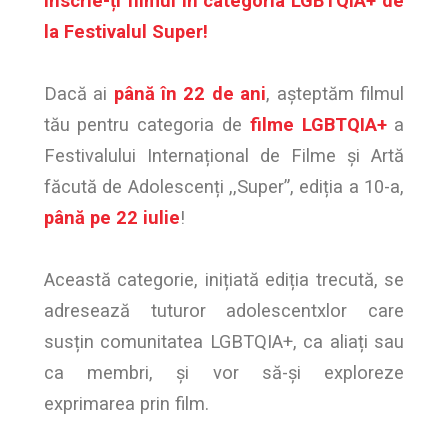
Înscrie-ți filmul în categoria LGBTQIA+ de
la Festivalul Super!
Dacă ai
până în 22 de ani
, așteptăm filmul
tău pentru categoria de
filme LGBTQIA+
a
Festivalului Internațional de Filme și Artă
făcută de Adolescenți ,,Super”, ediția a 10-a,
până pe 22 iulie
!
Această categorie, inițiată ediția trecută, se
adresează tuturor adolescentxlor care
susțin comunitatea LGBTQIA+, ca aliați sau
ca membri, și vor să-și exploreze
exprimarea prin film.