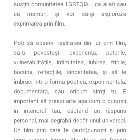
susțin comunitatea LGBTQIA+, ca aliați sau
ca membri, și vor să-și exploreze
exprimarea prin film.
Poți să observi realitatea din jur prin film,
să-ți povestești experiența, puterile,
vulnerabilitățile, intimitatea, iubirea, fricile,
bucuria, reflecțiile, sinceritatea, și să le
îmbraci într-o formă poetică, experimentală,
documentară, sau oricum simți tu. E
important să creezi arta așa cum o cunoști
în interiorul tău, căutând un răspuns
personal, mai degrabă decât unul universal.
Un film prin care te (auto)cunoști și prin
care cunoști lumea. Ne dorim să facem