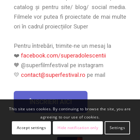
catalog și pentru site/ blog/ social media.
Filmele vor putea fi proiectate de mai multe
ori în cadrul proiecțiilor Super
Pentru întrebări, trimite-ne un mesaj la
❤️
facebook.com/superadolescentii
🧡 @superfilmfestival pe instagram
💛
contact@superfestival.ro
pe mail
ÎNSCRIERI AICI
This site uses cookies. By continuing to browse the site, you are
agreeing to our use of cookies.
Accept settings
Hide notification only
Settings