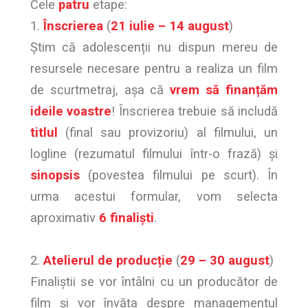
Cele
patru
etape:
1.
Înscrierea
(
21 iulie – 14 august
)
Știm că adolescenții nu dispun mereu de
resursele necesare pentru a realiza un film
de scurtmetraj, așa că
vrem să finanțăm
ideile voastre
! Înscrierea trebuie să includă
titlul
(final sau provizoriu) al filmului, un
logline (rezumatul filmului într-o frază) și
sinopsis
(povestea filmului pe scurt). În
urma acestui formular, vom selecta
aproximativ
6 finaliști
.
2.
Atelierul de producție
(
29 – 30 august
)
Finaliștii se vor întâlni cu un producător de
film și vor învăța despre managementul