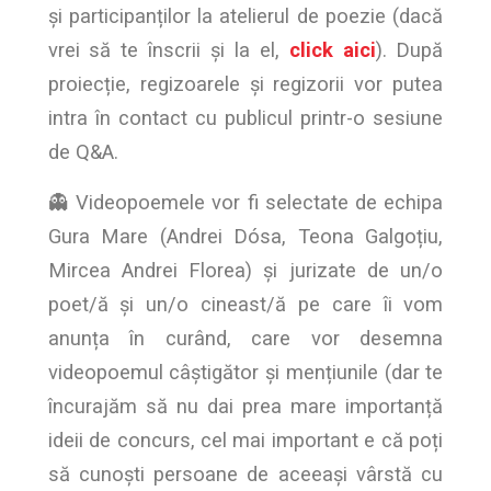
și participanților la atelierul de poezie (dacă
vrei să te înscrii și la el,
click aici
). După
proiecție, regizoarele și regizorii vor putea
intra în contact cu publicul printr-o sesiune
de Q&A.
👻 Videopoemele vor fi selectate de echipa
Gura Mare (Andrei Dósa, Teona Galgoțiu,
Mircea Andrei Florea) și jurizate de un/o
poet/ă și un/o cineast/ă pe care îi vom
anunța în curând, care vor desemna
videopoemul câștigător și mențiunile (dar te
încurajăm să nu dai prea mare importanță
ideii de concurs, cel mai important e că poți
să cunoști persoane de aceeași vârstă cu