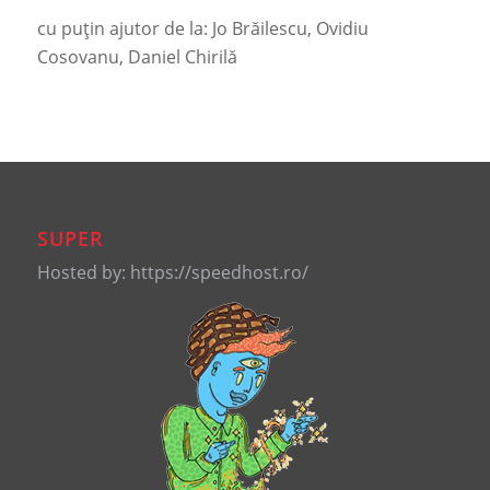
cu puțin ajutor de la: Jo Brăilescu, Ovidiu
Cosovanu, Daniel Chirilă
SUPER
Hosted by: https://speedhost.ro/