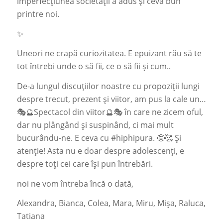
imperfecțiunea societății a adus și ceva bun
printre noi.
✨
Uneori ne crapă curiozitatea. E epuizant rău să te
tot întrebi unde o să fii, ce o să fii și cum..
De-a lungul discuțiilor noastre cu propoziții lungi
despre trecut, prezent și viitor, am pus la cale un…
🎭🔮Spectacol din viitor🔮🎭 în care ne zicem oful,
dar nu plângând și suspinând, ci mai mult
bucurându-ne. E ceva cu #hiphipura. 🤪🥰 Și
atenție! Asta nu e doar despre adolescenți, e
despre toți cei care își pun întrebări.
noi ne vom întreba încă o dată,
Alexandra, Bianca, Colea, Mara, Miru, Mișa, Raluca,
Tatiana