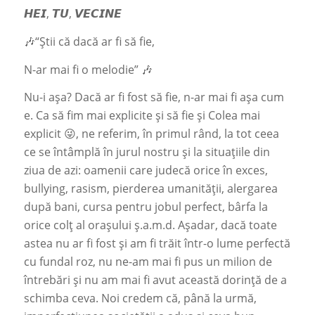
𝙃𝙀𝙄, 𝙏𝙐, 𝙑𝙀𝘾𝙄𝙉𝙀
🎶“Știi că dacă ar fi să fie,
N-ar mai fi o melodie” 🎶
Nu-i așa? Dacă ar fi fost să fie, n-ar mai fi așa cum
e. Ca să fim mai explicite și să fie și Colea mai
explicit 😜, ne referim, în primul rând, la tot ceea
ce se întâmplă în jurul nostru și la situațiile din
ziua de azi: oamenii care judecă orice în exces,
bullying, rasism, pierderea umanității, alergarea
după bani, cursa pentru jobul perfect, bârfa la
orice colț al orașului ș.a.m.d. Așadar, dacă toate
astea nu ar fi fost și am fi trăit într-o lume perfectă
cu fundal roz, nu ne-am mai fi pus un milion de
întrebări și nu am mai fi avut această dorință de a
schimba ceva. Noi credem că, până la urmă,