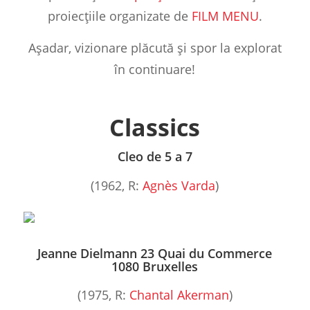
proiecțiile organizate de
FILM MENU
.
Așadar, vizionare plăcută și spor la explorat
în continuare!
Classics
Cleo de 5 a 7
(1962, R:
Agnès Varda
)
Jeanne Dielmann 23 Quai du Commerce
1080 Bruxelles
(1975, R:
Chantal Akerman
)