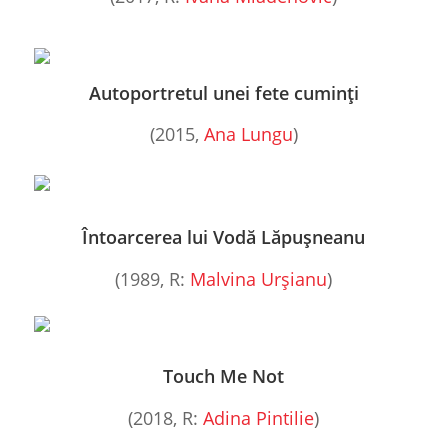
Autoportretul unei fete cuminți
(2015,
Ana Lungu
)
Întoarcerea lui Vodă Lăpușneanu
(1989, R:
Malvina Urșianu
)
Touch Me Not
(2018, R:
Adina Pintilie
)