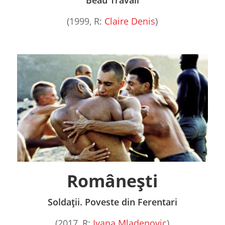
Beau Travail
(1999, R:
Claire Denis
)
Românești
Soldații. Poveste din Ferentari
(2017, R:
Ivana Mladenovic
)