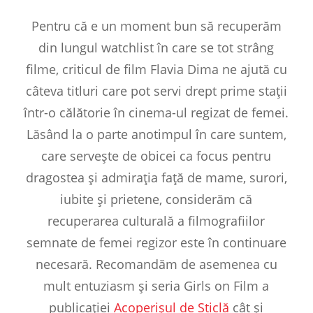
Pentru că e un moment bun să recuperăm
din lungul watchlist în care se tot strâng
filme, criticul de film Flavia Dima ne ajută cu
câteva titluri care pot servi drept prime stații
într-o călătorie în cinema-ul regizat de femei.
Lăsând la o parte anotimpul în care suntem,
care servește de obicei ca focus pentru
dragostea și admirația față de mame, surori,
iubite și prietene, considerăm că
recuperarea culturală a filmografiilor
semnate de femei regizor este în continuare
necesară. Recomandăm de asemenea cu
mult entuziasm și seria Girls on Film a
publicației
Acoperișul de Sticlă
cât și