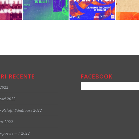
RI RECENTE
FACEBOOK
 2022
tari 2022
er Relații Sănătoase 2022
rt 2022
+ poezie = ? 2022