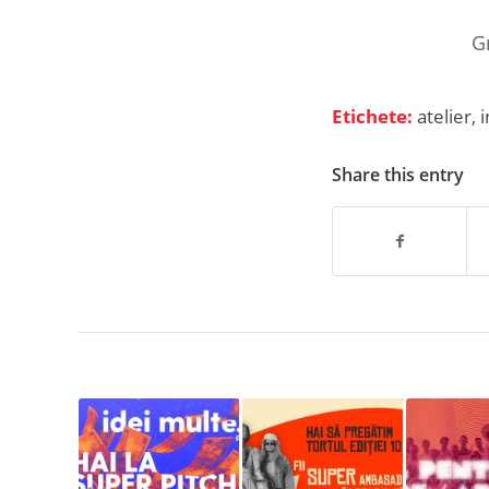
G
Etichete:
atelier
,
i
Share this entry