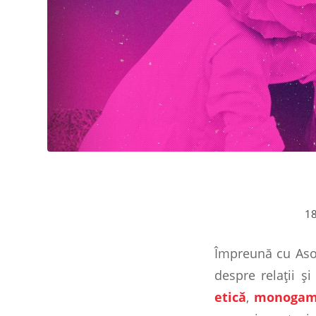
18
Împreună cu Asoci
despre relații ș
etică
,
monogam