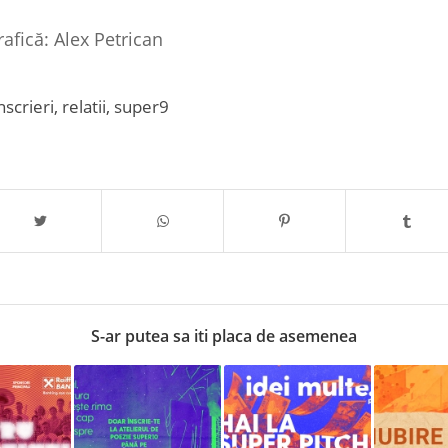
rafică: Alex Petrican
nscrieri
,
relatii
,
super9
S-ar putea sa iti placa de asemenea