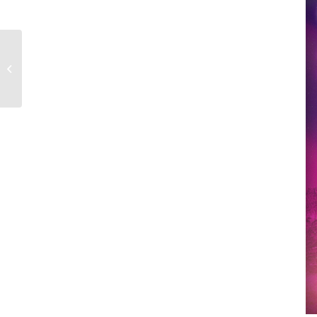
Adu-ți cea mai tare idee
de scurtmetraj la Super
Pitch!