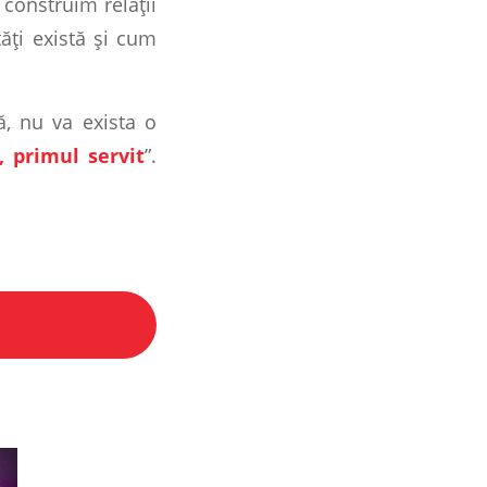
construim relații
tăți există și cum
, nu va exista o
, primul servit
”.