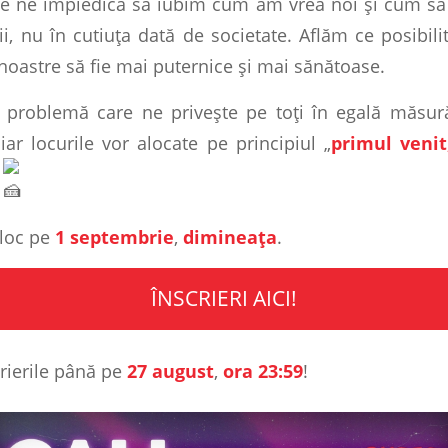
 ne împiedică să iubim cum am vrea noi și cum să 
i, nu în cutiuța dată de societate. Aflăm ce posibili
noastre să fie mai puternice și mai sănătoase.
 problemă care ne privește pe toți în egală măsură
, iar locurile vor alocate pe principiul „
primul venit
!
 loc pe
1 septembrie
,
dimineața
.
ÎNSCRIERI AICI!
rierile până pe
27 august
,
ora 23:59
!