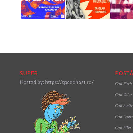
SUPER
POSTĂ
Hosted by: https://speedhost.ro/
Call Pitch
Call Volun
Call Ateli
Call Conce
Call Film 