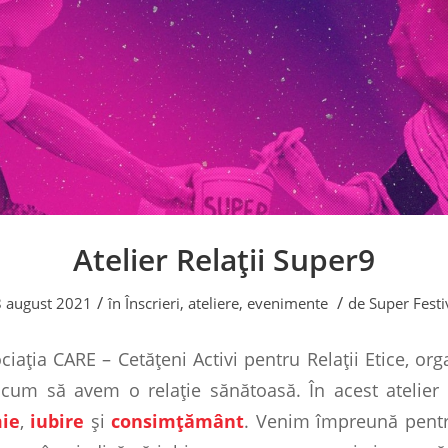
Atelier Relații Super9
/
/
 august 2021
în
Înscrieri, ateliere, evenimente
de
Super Festi
ația CARE – Cetățeni Activi pentru Relații Etice, or
i cum să avem o relație sănătoasă. În acest atelie
ie
,
iubire
și
consimțământ
. Venim împreună pentr