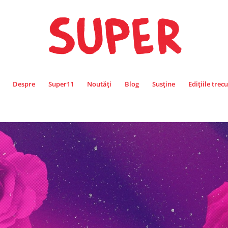
Despre
Super11
Noutăți
Blog
Susține
Edițiile trec