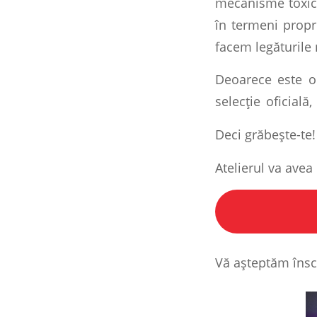
mecanisme toxice
în termeni propri
facem legăturile 
Deoarece este o
selecție oficială
Deci grăbește-te
Atelierul va avea
Vă așteptăm însc