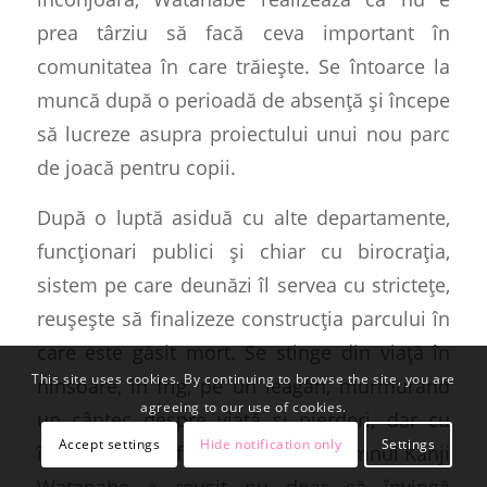
prea târziu să facă ceva important în
comunitatea în care trăiește. Se întoarce la
muncă după o perioadă de absență și începe
să lucreze asupra proiectului unui nou parc
de joacă pentru copii.
După o luptă asiduă cu alte departamente,
funcționari publici și chiar cu birocrația,
sistem pe care deunăzi îl servea cu strictețe,
reușește să finalizeze construcția parcului în
care este găsit mort. Se stinge din viață în
This site uses cookies. By continuing to browse the site, you are
ninsoare, în frig, pe un leagăn, murmurând
agreeing to our use of cookies.
un cântec despre viață și pierderi, dar cu
Accept settings
Hide notification only
Settings
împăcare și cu fericire pe chip. Domnul Kanji
Watanabe a reușit nu doar să învingă