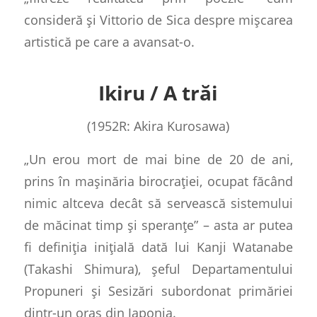
consideră și Vittorio de Sica despre mișcarea
artistică pe care a avansat-o.
Ikiru / A trăi
(1952R: Akira Kurosawa)
„Un erou mort de mai bine de 20 de ani,
prins în mașinăria birocrației, ocupat făcând
nimic altceva decât să servească sistemului
de măcinat timp și speranțe” – asta ar putea
fi definiția inițială dată lui Kanji Watanabe
(Takashi Shimura), șeful Departamentului
Propuneri și Sesizări subordonat primăriei
dintr-un oraș din Japonia.