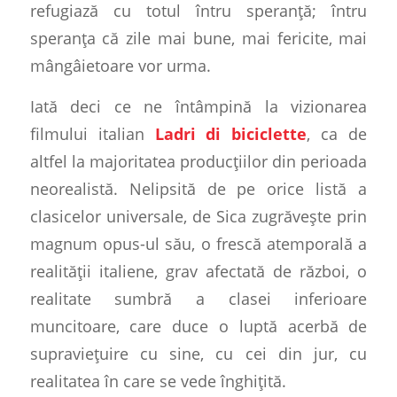
refugiază cu totul întru speranță; întru
speranța că zile mai bune, mai fericite, mai
mângâietoare vor urma.
Iată deci ce ne întâmpină la vizionarea
filmului italian
Ladri di biciclette
, ca de
altfel la majoritatea producțiilor din perioada
neorealistă. Nelipsită de pe orice listă a
clasicelor universale, de Sica zugrăvește prin
magnum opus
-ul său, o frescă atemporală a
realității italiene, grav afectată de război, o
realitate sumbră a clasei inferioare
muncitoare, care duce o luptă acerbă de
supraviețuire cu sine, cu cei din jur, cu
realitatea în care se vede înghițită.