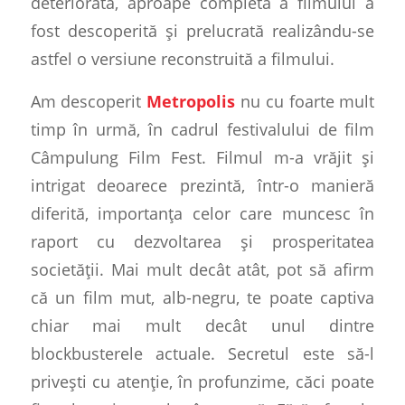
deteriorată, aproape completă a filmului a
fost descoperită și prelucrată realizându-se
astfel o versiune reconstruită a filmului.
Am descoperit
Metropolis
nu cu foarte mult
timp în urmă, în cadrul festivalului de film
Câmpulung Film Fest. Filmul m-a vrăjit și
intrigat deoarece prezintă, într-o manieră
diferită, importanța celor care muncesc în
raport cu dezvoltarea și prosperitatea
societății.
Mai mult decât atât, pot să afirm
că un film mut, alb-negru, te poate captiva
chiar mai mult decât unul dintre
blockbusterele actuale. Secretul este să-l
privești cu atenție, în profunzime, căci poate