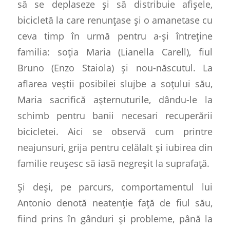
să se deplaseze și să distribuie afișele,
bicicletă la care renunțase și o amanetase cu
ceva timp în urmă pentru a-și întreține
familia: soția Maria (Lianella Carell), fiul
Bruno (Enzo Staiola) și nou-născutul. La
aflarea veștii posibilei slujbe a soțului său,
Maria sacrifică așternuturile, dându-le la
schimb pentru banii necesari recuperării
bicicletei. Aici se observă cum printre
neajunsuri, grija pentru celălalt și iubirea din
familie reușesc să iasă negreșit la suprafață.
Și deși, pe parcurs, comportamentul lui
Antonio denotă neatenție față de fiul său,
fiind prins în gânduri și probleme, până la