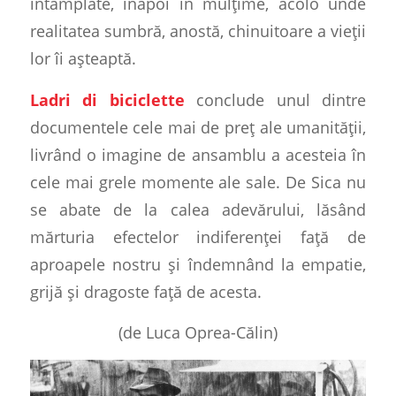
întâmplate, înapoi în mulțime, acolo unde
realitatea sumbră, anostă, chinuitoare a vieții
lor îi așteaptă.
Ladri di biciclette
conclude unul dintre
documentele cele mai de preț ale umanității,
livrând o imagine de ansamblu a acesteia în
cele mai grele momente ale sale. De Sica nu
se abate de la calea adevărului, lăsând
mărturia efectelor indiferenței față de
aproapele nostru și îndemnând la empatie,
grijă și dragoste față de acesta.
(de Luca Oprea-Călin)