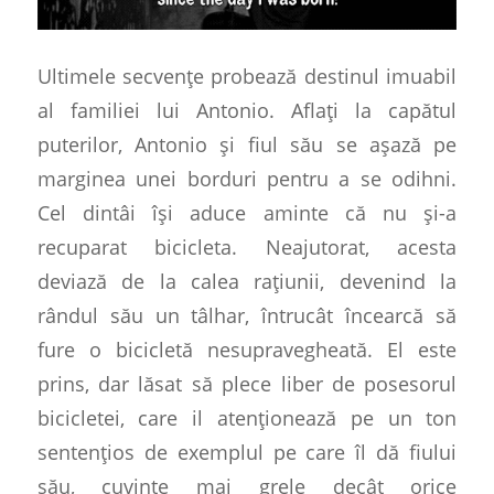
Ultimele secvențe probează destinul imuabil
al familiei lui Antonio. Aflați la capătul
puterilor, Antonio și fiul său se așază pe
marginea unei borduri pentru a se odihni.
Cel dintâi își aduce aminte că nu și-a
recuparat bicicleta. Neajutorat, acesta
deviază de la calea rațiunii, devenind la
rândul său un tâlhar, întrucât încearcă să
fure o bicicletă nesupravegheată. El este
prins, dar lăsat să plece liber de posesorul
bicicletei, care il atenționează pe un ton
sentențios de exemplul pe care îl dă fiului
său, cuvinte mai grele decât orice