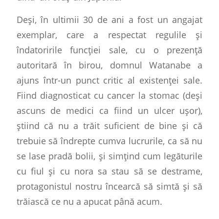
Deși, în ultimii 30 de ani a fost un angajat
exemplar, care a respectat regulile și
îndatoririle funcției sale, cu o prezență
autoritară în birou, domnul Watanabe a
ajuns într-un punct critic al existenței sale.
Fiind diagnosticat cu cancer la stomac (deși
ascuns de medici ca fiind un ulcer ușor),
știind că nu a trăit suficient de bine și că
trebuie să îndrepte cumva lucrurile, ca să nu
se lase pradă bolii, și simțind cum legăturile
cu fiul și cu nora sa stau să se destrame,
protagonistul nostru încearcă să simtă și să
trăiască ce nu a apucat până acum.