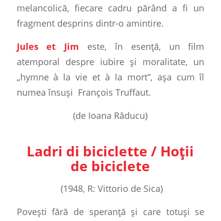
melancolică, fiecare cadru părând a fi un
fragment desprins dintr-o amintire.
Jules et Jim
este, în esență, un film
atemporal despre iubire și moralitate, un
„hymne à la vie et à la mort”, așa cum îl
numea însuși
François Truffaut.
(de Ioana Răducu)
Ladri di biciclette /
Hoții
de biciclete
(1948, R: Vittorio de Sica)
Povești fără de speranță și care totuși se