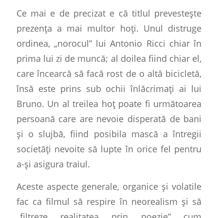
Ce mai e de precizat e că titlul prevestește
prezența a mai multor hoți. Unul distruge
ordinea, „norocul” lui Antonio Ricci chiar în
prima lui zi de muncă; al doilea fiind chiar el,
care încearcă să facă rost de o altă bicicletă,
însă este prins sub ochii înlăcrimați ai lui
Bruno. Un al treilea hoț poate fi următoarea
persoană care are nevoie disperată de bani
și o slujbă, fiind posibila mască a întregii
societăți nevoite să lupte în orice fel pentru
a-și asigura traiul.
Aceste aspecte generale, organice și volatile
fac ca filmul să respire în neorealism și să
„filtreze realitatea prin poezie” cum