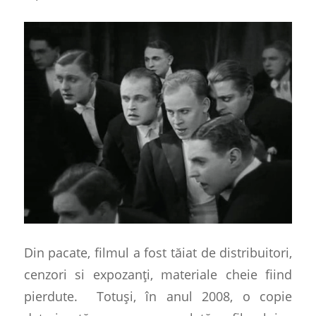
Din pacate, filmul a fost tăiat de distribuitori,
cenzori si expozanți, materiale cheie fiind
pierdute.
Totuși, în anul 2008, o copie