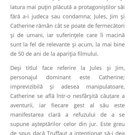
latura mai puțin plăcută a protagoniștilor săi
fără a-i judeca sau condamna; Jules, Jim și
Catherine rămân cât se poate de fermecători
și de umani, iar suferințele care îi macină
sunt la fel de relevante și acum, la mai bine
de 50 de ani de la apariția filmului.
Deși titlul face referire la Jules și Jim,
personajul dominant este Catherine;
imprevizibilă și adesea manipulatoare,
Catherine se află într-o nesfârșită căutare a
aventurii, iar fiecare gest al său este
manifestarea clară a refuzului de a se
supune așteptărilor celor din jur. Este greu
de spus dacă Truffaut a intenționat să-i dea