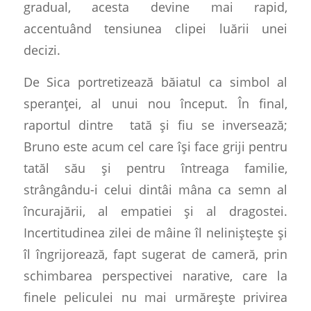
gradual, acesta devine mai rapid,
accentuând tensiunea clipei luării unei
decizi.
De Sica portretizează băiatul ca simbol al
speranței, al unui nou început. În final,
raportul dintre
tată și fiu se inversează;
Bruno este acum cel care își face griji pentru
tatăl său și pentru întreaga familie,
strângându-i celui dintâi mâna ca semn al
încurajării, al empatiei și al dragostei.
Incertitudinea zilei de mâine îl neliniștește și
îl îngrijorează, fapt sugerat de cameră, prin
schimbarea perspectivei narative, care la
finele peliculei nu mai urmărește privirea