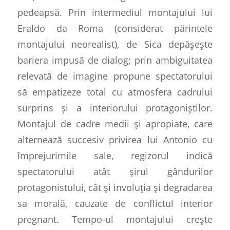
pedeapsă.
Prin intermediul montajului lui
Eraldo da Roma (considerat părintele
montajului neorealist), de Sica depășește
bariera impusă de dialog; prin ambiguitatea
relevată de imagine propune spectatorului
să empatizeze total cu atmosfera cadrului
surprins și a interiorului protagoniștilor.
Montajul de cadre medii și apropiate, care
alternează succesiv privirea lui Antonio cu
împrejurimile sale, regizorul indică
spectatorului atât șirul gândurilor
protagonistului, cât și involuția și degradarea
sa morală, cauzate de conflictul interior
pregnant. Tempo-ul montajului crește