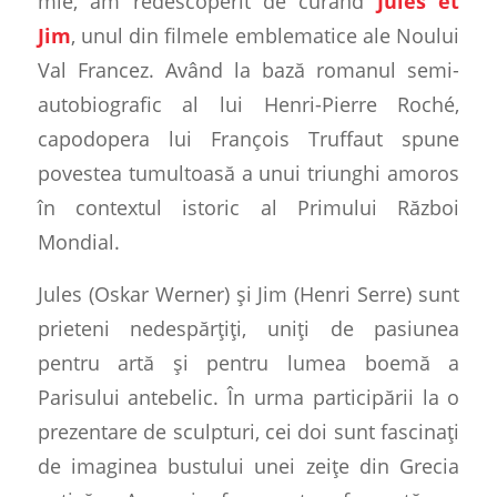
mie, am redescoperit de curând
Jules et
Jim
, unul din filmele emblematice ale Noului
Val Francez. Având la bază romanul semi-
autobiografic al lui Henri-Pierre Roché,
capodopera lui François Truffaut spune
povestea tumultoasă a unui triunghi amoros
în contextul istoric al Primului Război
Mondial.
Jules (Oskar Werner) și Jim (Henri Serre) sunt
prieteni nedespăr
ț
i
ț
i, uniți de pasiunea
pentru artă și pentru lumea boemă a
Parisului antebelic. În urma participării la o
prezentare de sculpturi, cei doi sunt fascinați
de imaginea bustului unei zeițe din Grecia