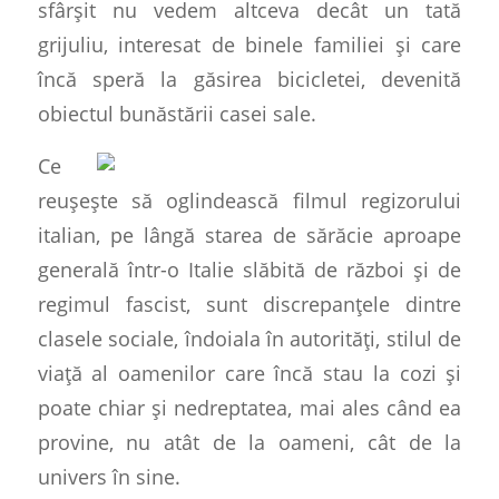
sfârșit nu vedem altceva decât un tată
grijuliu, interesat de binele familiei și care
încă speră la găsirea bicicletei, devenită
obiectul bunăstării casei sale.
Ce
reușește să oglindească filmul regizorului
italian, pe lângă starea de sărăcie aproape
generală într-o Italie slăbită de război și de
regimul fascist, sunt discrepanțele dintre
clasele sociale, îndoiala în autorități, stilul de
viață al oamenilor care încă stau la cozi și
poate chiar și nedreptatea, mai ales când ea
provine, nu atât de la oameni, cât de la
univers în sine.