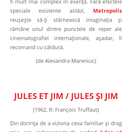
fi mult mai complex în esență. Fără efectele
speciale existente astăzi,
Metropolis
reușește să-ți stârnească imaginația și
rămâne unul dintre punctele de reper ale
cinematografiei internaționale, așadar, îl
recomand cu căldură.
(de Alexandra Mareniuc)
JULES ET JIM / JULES ȘI JIM
(1962, R: François Truffaut)
Din dorința de a viziona ceva familiar și drag