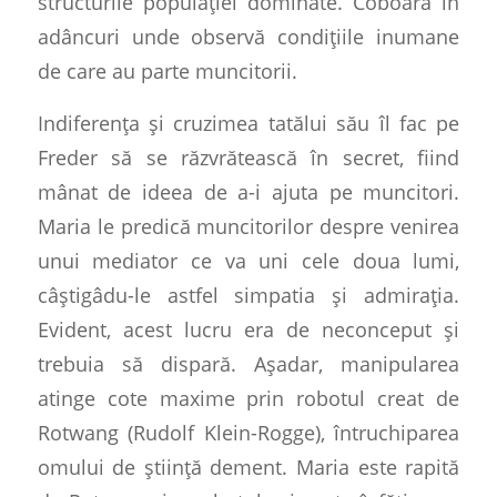
structurile populației dominate. Coboară în
adâncuri unde observă condițiile inumane
de care au parte muncitorii.
Indiferența și cruzimea tatălui său îl fac pe
Freder să se răzvrătească în secret, fiind
mânat de ideea de a-i ajuta pe muncitori.
Maria le predică muncitorilor despre venirea
unui mediator ce va uni cele doua lumi,
câștigâdu-le astfel simpatia și admirația.
Evident, acest lucru era de neconceput și
trebuia să dispară. Așadar, manipularea
atinge cote maxime prin robotul creat de
Rotwang (Rudolf Klein-Rogge), întruchiparea
omului de știință dement. Maria este rapită