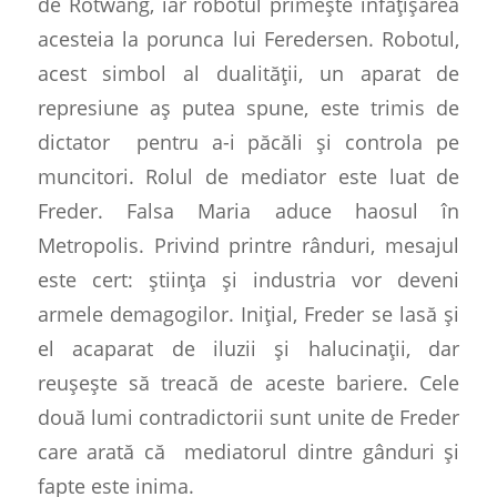
de Rotwang, iar robotul primește înfățișarea
acesteia la porunca lui Feredersen. Robotul,
acest simbol al dualității, un aparat de
represiune aș putea spune, este trimis de
dictator
pentru a-i păcăli și controla pe
muncitori. Rolul de mediator este luat de
Freder. Falsa Maria aduce haosul în
Metropolis.
Privind printre rânduri, mesajul
este cert: știința și industria vor deveni
armele demagogilor. Inițial, Freder se lasă și
el acaparat de iluzii și halucinații, dar
reușește să treacă de aceste bariere. Cele
două lumi contradictorii sunt unite de Freder
care arată că
mediatorul dintre gânduri și
fapte este inima.