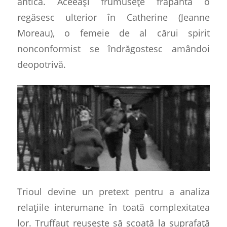
antică. Aceeași frumusețe frapantă o
regăsesc ulterior în Catherine (Jeanne
Moreau), o femeie de al cărui spirit
nonconformist se
î
ndrăgostesc amândoi
deopotrivă.
Trioul devine un pretext pentru a analiza
relațiile interumane în toată complexitatea
lor. Truffaut reușește să scoată la suprafață