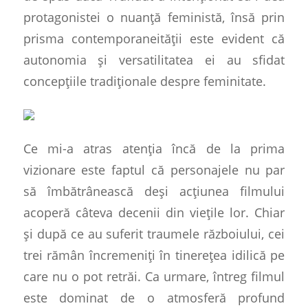
protagonistei o nuan
ț
ă feministă,
î
nsă prin
prisma contemporaneită
ț
ii este evident că
autonomia și versatilitatea ei au sfidat
concepțiile tradiționale despre feminitate.
Ce mi-a atras atenția
î
ncă de la prima
vizionare este faptul că personajele nu par
să
î
mbătrânească deși acțiunea filmului
acoperă câteva decenii din viețile lor. Chiar
și după ce au suferit traumele războiului, cei
trei rămân încremeniți în tinerețea idilică pe
care nu o pot retrăi. Ca urmare, întreg filmul
este dominat de o atmosferă profund