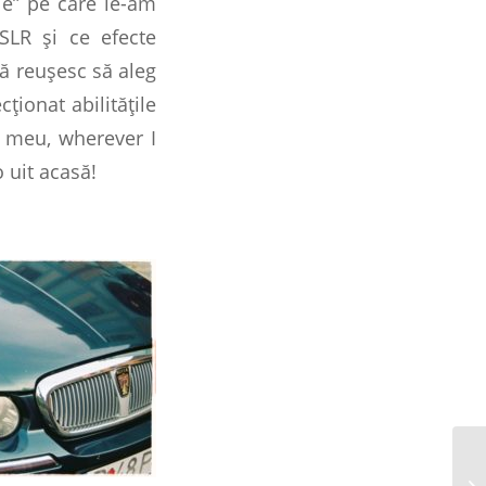
le” pe care le-am
SLR şi ce efecte
să reuşesc să aleg
ţionat abilităţile
l meu, wherever I
 uit acasă!