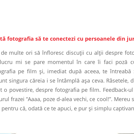
 fotografia să te conectezi cu persoanele din ju
de multe ori să înfloresc discuţii cu alţii despre foto
lucru mi se pare momentul în care îi faci poză cu
ografia pe film şi, imediat după aceea, te întreab
unt singura căreia i se întâmplă aşa ceva. Râsetele, d
pt o povestire, despre fotografia pe film. Feedback-
jurul frazei “Aaaa, poze d-alea vechi, ce cool!”. Mereu 
, pentru că, odată ce te apuci, e pur şi simplu captivan