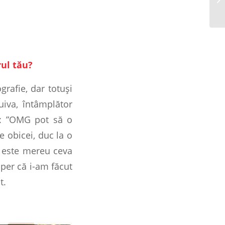
rul tău?
grafie, dar totuşi
iva, întâmplător
ă : ”OMG pot să o
e obicei, duc la o
ul este mereu ceva
sper că i-am făcut
t.