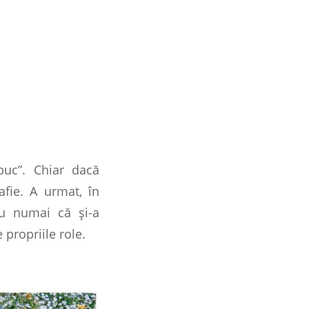
buc”. Chiar dacă
afie. A urmat, în
nu numai că şi-a
 propriile role.