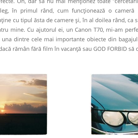
fecte. Oh, dar să nu mai menţionez toate “cercetări
eleg, în primul rând, cum funcţionează o cameră 
ine cu tipul ăsta de camere şi, în al doilea rând, ca 
tru mine. Cu ajutorul ei, un Canon T70, mi-am perfec
it una dintre cele mai importante obiecte din bagaju
e dacă rămân fără film în vacanţă sau GOD FORBID să o