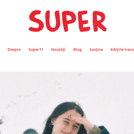
Despre
Super11
Noutăți
Blog
Susține
Edițiile trec