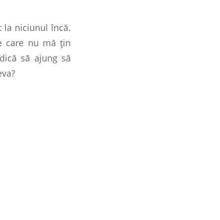
 la niciunul încă.
e care nu mă ţin
adică să ajung să
eva?