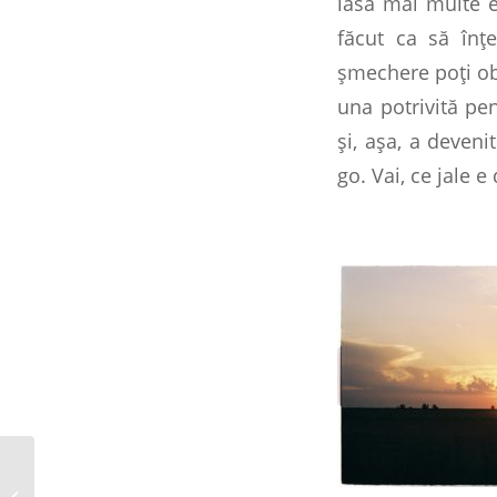
iasă mai multe e
făcut ca să înţ
şmechere poţi obţ
una potrivită pen
şi, aşa, a deven
go. Vai, ce jale 
SUPER x fotografie: