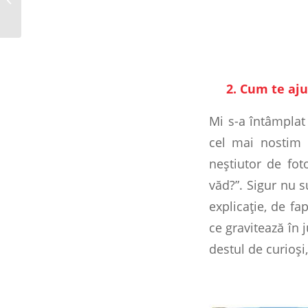
Sara Tugearu
2. Cum te ajută
Mi s-a întâmplat 
cel mai nostim 
neştiutor de fot
văd?”. Sigur nu s
explicaţie, de fa
ce gravitează în 
destul de curioşi