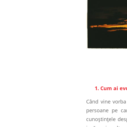
1. Cum ai evolu
Când vine vorba 
persoane pe ca
cunoştinţele desp