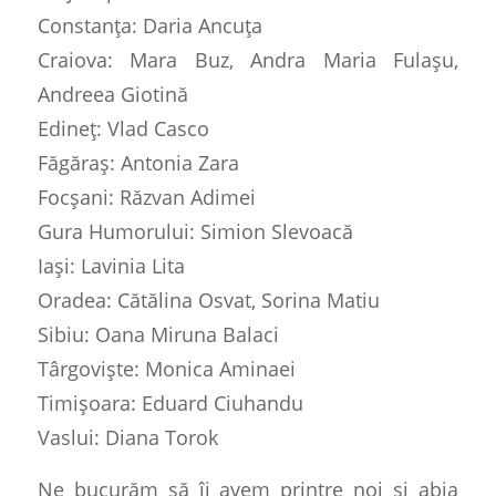
Constanța: Daria Ancuța
Craiova: Mara Buz, Andra Maria Fulașu,
Andreea Giotină
Edineț: Vlad Casco
Făgăraș: Antonia Zara
Focșani: Răzvan Adimei
Gura Humorului: Simion Slevoacă
Iași: Lavinia Lita
Oradea: Cătălina Osvat, Sorina Matiu
Sibiu: Oana Miruna Balaci
Târgoviște: Monica Aminaei
Timișoara: Eduard Ciuhandu
Vaslui: Diana Torok
Ne bucurăm să îi avem printre noi și abia