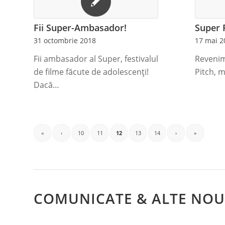
Fii Super-Ambasador!
Super 
31 octombrie 2018
17 mai 2
Fii ambasador al Super, festivalul
Revenim
de filme făcute de adolescenți!
Pitch, 
Dacă…
«
‹
10
11
12
13
14
›
»
COMUNICATE & ALTE NOU