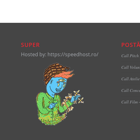
SUPER
POSTĂ
Hosted by: https://speedhost.ro/
Call Pitch
Call Volun
Call Ateli
Call Conce
Call Film 