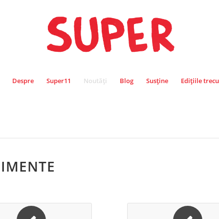
Despre
Super11
Noutăți
Blog
Susține
Edițiile trec
ENIMENTE