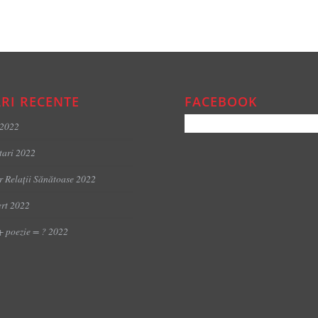
RI RECENTE
FACEBOOK
 2022
tari 2022
er Relații Sănătoase 2022
rt 2022
+ poezie = ? 2022