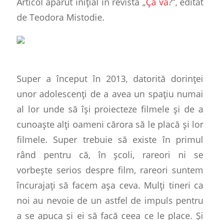
Articol apărut inițial în revista „
Ça va
?”, editat
de Teodora Mistodie.
Super a început în 2013, datorită dorinței
unor adolescenți de a avea un spațiu numai
al lor unde să își proiecteze filmele și de a
cunoaște alți oameni cărora să le placă și lor
filmele. Super trebuie să existe în primul
rând pentru că, în școli, rareori ni se
vorbește serios despre film, rareori suntem
încurajați să facem așa ceva. Mulți tineri ca
noi au nevoie de un astfel de impuls pentru
a se apuca și ei să facă ceea ce le place. Și