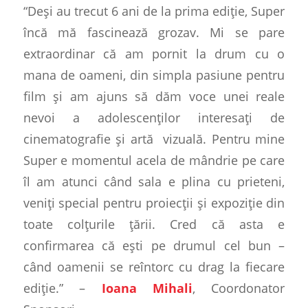
“Deși au trecut 6 ani de la prima ediție, Super
încă mă fascinează grozav. Mi se pare
extraordinar că am pornit la drum cu o
mana de oameni, din simpla pasiune pentru
film și am ajuns să dăm voce unei reale
nevoi a adolescenților interesați de
cinematografie și artă
vizuală. Pentru mine
Super e momentul acela de mândrie pe care
îl am atunci când sala e plina cu prieteni,
veniți special pentru proiecții și expoziție din
toate colțurile țării. Cred că asta e
confirmarea că ești pe drumul cel bun –
când oamenii se reîntorc cu drag la fiecare
ediție.” –
Ioana Mihali
, Coordonator