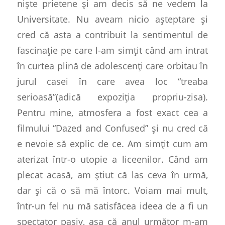
niște prietene și am decis să ne vedem la
Universitate. Nu aveam nicio așteptare și
cred că asta a contribuit la sentimentul de
fascinație pe care l-am simțit când am intrat
în curtea plină de adolescenți care orbitau în
jurul casei în care avea loc “treaba
serioasă”(adică expoziția propriu-zisa).
Pentru mine, atmosfera a fost exact cea a
filmului “Dazed and Confused” și nu cred că
e nevoie să explic de ce. Am simțit cum am
aterizat într-o utopie a liceenilor. Când am
plecat acasă, am știut că las ceva în urmă,
dar și că o să mă întorc. Voiam mai mult,
într-un fel nu mă satisfăcea ideea de a fi un
spectator pasiv, așa că anul următor m-am