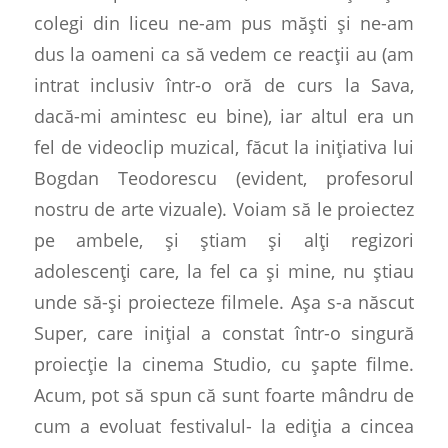
colegi din liceu ne-am pus măști și ne-am
dus la oameni ca să vedem ce reacții au (am
intrat inclusiv într-o oră de curs la Sava,
dacă-mi amintesc eu bine), iar altul era un
fel de videoclip muzical, făcut la inițiativa lui
Bogdan Teodorescu (evident, profesorul
nostru de arte vizuale). Voiam să le proiectez
pe ambele, și știam și alți regizori
adolescenți care, la fel ca și mine, nu știau
unde să-și proiecteze filmele. Așa s-a născut
Super, care inițial a constat într-o singură
proiecție la cinema Studio, cu șapte filme.
Acum, pot să spun că sunt foarte mândru de
cum a evoluat festivalul- la ediția a cincea