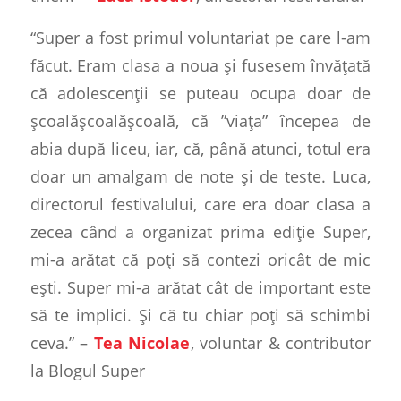
“Super a fost primul voluntariat pe care l-am
făcut. Eram clasa a noua și fusesem învățată
că adolescenții se puteau ocupa doar de
școalășcoalășcoală, că ”viața” începea de
abia după liceu, iar, că, până atunci, totul era
doar un amalgam de note și de teste. Luca,
directorul festivalului, care era doar clasa a
zecea când a organizat prima ediție Super,
mi-a arătat că poți să contezi oricât de mic
ești. Super mi-a arătat cât de important este
să te implici. Și că tu chiar poți să schimbi
ceva.” –
Tea Nicolae
, voluntar & contributor
la Blogul Super