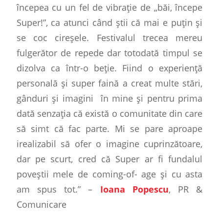
începea cu un fel de vibrație de „băi, începe
Super!”, ca atunci când știi că mai e puțin și
se coc cireșele. Festivalul trecea mereu
fulgerător de repede dar totodată timpul se
dizolva ca într-o beție. Fiind o experiență
personală și super faină a creat multe stări,
gânduri și imagini
în mine și pentru prima
dată senzația că există o comunitate din care
să simt că fac parte. Mi se pare aproape
irealizabil să ofer o imagine cuprinzătoare,
dar pe scurt, cred că Super ar fi fundalul
poveștii mele de coming-of- age și cu asta
am spus tot.” –
Ioana Popescu
, PR &
Comunicare