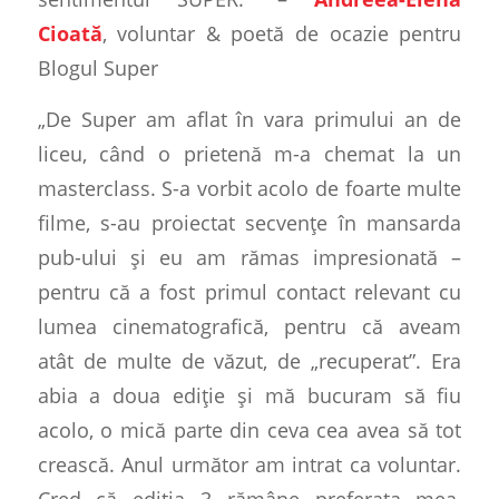
Cioată
, voluntar & poetă de ocazie pentru
Blogul Super
„De Super am aflat în vara primului an de
liceu, când o prietenă m-a chemat la un
masterclass. S-a vorbit acolo de foarte multe
filme, s-au proiectat secvențe în mansarda
pub-ului și eu am rămas impresionată –
pentru că a fost primul contact relevant cu
lumea cinematografică, pentru că aveam
atât de multe de văzut, de „recuperat”. Era
abia a doua ediție și mă bucuram să fiu
acolo, o mică parte din ceva cea avea să tot
crească. Anul următor am intrat ca voluntar.
Cred că ediția 3 rămâne preferata mea,