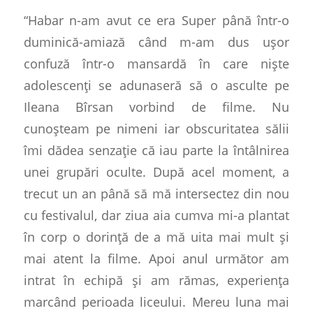
“Habar n-am avut ce era Super până într-o
duminică-amiază când m-am dus ușor
confuză într-o mansardă în care niște
adolescenți se adunaseră să o asculte pe
Ileana Bîrsan vorbind de filme. Nu
cunoșteam pe nimeni iar obscuritatea sălii
îmi dădea senzație că iau parte la întâlnirea
unei grupări oculte. După acel moment, a
trecut un an până să mă intersectez din nou
cu festivalul, dar ziua aia cumva mi-a plantat
în corp o dorință de a mă uita mai mult și
mai atent la filme. Apoi anul următor am
intrat în echipă și am rămas, experiența
marcând perioada liceului. Mereu luna mai