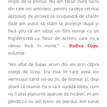
mișto de la primul. Nu am făcut mare lucru
din cate imi amintesc, pentru ca deja cei mai
apropiați de proiect se ocupaseră de chestii
daar am putut să stăm la proiecții după și
încă știu că am văzut un film numai cu un
frigider(cred ca făcut de Achim) care mi-a
rămas încă în minte.” –
Rodica Cușu
,
voluntar
“Am aflat de Super acum doi ani prin câțiva
colegi de liceu. Era ziua în care avea loc
vernisajul când mi-au zis de festival și, deși
știam că mamei nu o sa îi surâdă ideea, cum
nu îi plac planurile apărute de nicăieri, m-am
gândit ca nu am nimic de pierdut. Am sunat