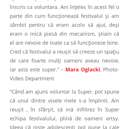
înscris ca voluntara. Am înțeles în acest fel o
parte din cum funcționează festivalul și am
zâmbit pentru că eram acolo să ajut, deși
eram o mică piesă din mecanism, știam că
el are nevoie de toate ca să funcționeze bine.
Cred că festivalul a reușit să creeze un spațiu
de care foarte mulți oameni aveau nevoie,
iar asta este super.” –
Mara Oglacki
, Photo-
Video Department
“Când am ajuns voluntar la Super, pot spune
că unul dintre visele mele s-a împlinit. Am
reușit , în sfârșit, să mă infiltrez în Super
echipa festivalului, plină de oameni artsy.
Ideea că niște adolescenți pot pune la cale