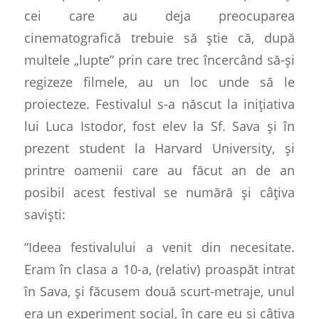
cei care au deja preocuparea
cinematografică trebuie să știe că, după
multele „lupte” prin care trec încercând să-și
regizeze filmele, au un loc unde să le
proiecteze. Festivalul s-a născut la inițiativa
lui Luca Istodor, fost elev la Sf. Sava și în
prezent student la Harvard University, și
printre oamenii care au făcut an de an
posibil acest festival se numără și câțiva
saviști:
“Ideea festivalului a venit din necesitate.
Eram în clasa a 10-a, (relativ) proaspăt intrat
în Sava, și făcusem două scurt-metraje, unul
era un experiment social, în care eu și câțiva