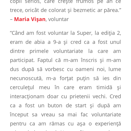
copil serios, care crește frumos pe an ce
trece, oricât de colorat și bezmetic ar părea.”
–
Maria Vișan
, voluntar
“Când am fost voluntar la Super, la ediția 2,
eram de abia a 9-a și cred ca a fost unul
dintre primele voluntariate la care am
participat. Faptul că m-am înscris și m-am
dus după să vorbesc cu oameni noi, lume
necunoscută, m-a forțat puțin să ies din
cerculețul meu în care eram timidă și
interacționam doar cu prietenii vechi. Cred
ca a fost un buton de start și după am
început sa vreau sa mai fac voluntariate
pentru ca am rămas cu așa o experiență