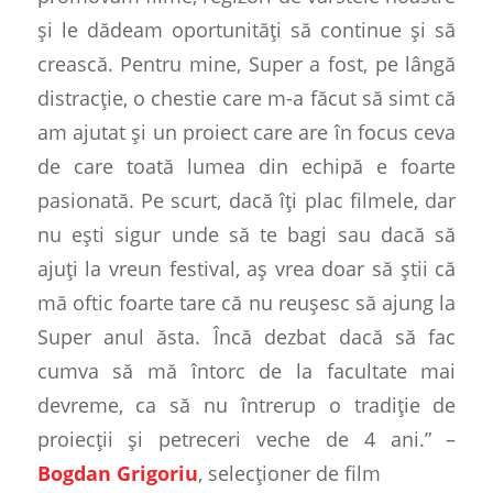
și le dădeam oportunități să continue și să
crească. Pentru mine, Super a fost, pe lângă
distracție, o chestie care m-a făcut să simt că
am ajutat și un proiect care are în focus ceva
de care toată lumea din echipă e foarte
pasionată. Pe scurt, dacă îți plac filmele, dar
nu ești sigur unde să te bagi sau dacă să
ajuți la vreun festival, aș vrea doar să știi că
mă oftic foarte tare că nu reușesc să ajung la
Super anul ăsta. Încă dezbat dacă să fac
cumva să mă întorc de la facultate mai
devreme, ca să nu întrerup o tradiție de
proiecții și petreceri veche de 4 ani.” –
Bogdan Grigoriu
, selecționer de film