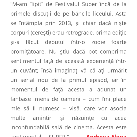
”M-am ”lipit” de Festivalul Super încă de la
primele discuții de pe băncile liceului. Asta
se întâmpla prin 2013, și chiar dacă niște
corpuri (cerești) erau retrograde, prima ediție
și-a făcut debutul într-o zodie foarte
promițătoare. Nu știu dacă pot comprima
sentimentul față de această experiență într-
un cuvânt; însă imaginați-vă că ați urmărit
un serial nou de la primul episod, iar în
momentul de față acesta a adunat un
fanbase imens de oameni – cum îmi place
mie să îi numesc – visă, care vor asocia
multe amintiri și năzuințe cu acea
inconfundabilă sală de cinema. Acesta este
sentimentul SUPER.” –
Andreea-Elena