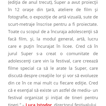
(ediția de anul trecut), Super a avut proiecții
în 12 orașe din țară, ateliere de film și
fotografie, o expoziție de artă vizuală, sute de
scurt-metraje înscrise pentru a fi proiectate.
Toate cu scopul de a încuraja adolescenții să
facă film, și, la modul general, artă, lucru
care e puțin încurajat în licee. Cred că în
jurul Super s-a creat o comunitate de
adolescenți care vin la festival, care creează
filme special ca să le arate la Super, care
discută despre creațiile lor și vor să evolueze
din ce în ce mai mult cu fiecare ediție. Cred
că e esențial să existe un astfel de mediu- un
festival organizat și inițiat de tineri pentru
tineri.” –
Luca Istodor
, directorul festivalului