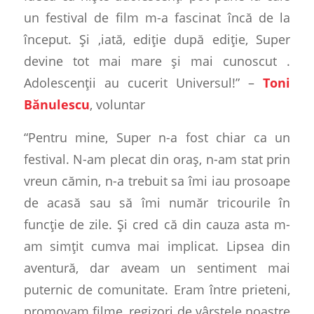
un festival de film m-a fascinat încă de la
început. Și ,iată, ediție după ediție, Super
devine tot mai mare și mai cunoscut .
Adolescenții au cucerit Universul!” –
Toni
Bănulescu
, voluntar
“Pentru mine, Super n-a fost chiar ca un
festival. N-am plecat din oraș, n-am stat prin
vreun cămin, n-a trebuit sa îmi iau prosoape
de acasă sau să îmi număr tricourile în
funcție de zile. Și cred că din cauza asta m-
am simțit cumva mai implicat. Lipsea din
aventură, dar aveam un sentiment mai
puternic de comunitate. Eram între prieteni,
promovam filme, regizori de vârstele noastre