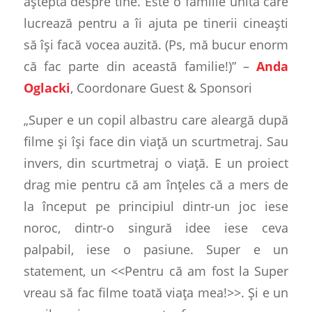
aștepta despre tine. Este o familie unită care
lucrează pentru a îi ajuta pe tinerii cineaști
să își facă vocea auzită. (Ps, mă bucur enorm
că fac parte din această familie!)” –
Anda
Oglacki
, Coordonare Guest & Sponsori
„Super e un copil albastru care aleargă după
filme și își face din viață un scurtmetraj. Sau
invers, din scurtmetraj o viață. E un proiect
drag mie pentru că am înțeles că a mers de
la început pe principiul dintr-un joc iese
noroc, dintr-o singură idee iese ceva
palpabil, iese o pasiune. Super e un
statement, un <<Pentru că am fost la Super
vreau să fac filme toată viața mea!>>. Și e un