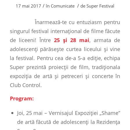
/
/
17 mai 2017
în
Comunicate
de
Super Festival
Înarmează-te cu entuziasm pentru
singurul festival internațional de filme făcute
de liceeni! Între
25 și 28 mai
, armata de
adolescenți părăsește curtea liceului și vine
la festival. Pentru cea de-a 5-a ediție, echipa
Super prezintă proiecții de film, tradiționala
expoziția de artă și petreceri și concerte în
Club Control.
Program:
Joi, 25 mai – Vernisajul Expoziției „Shame”
de artă făcută de adolescenți la Rezidența