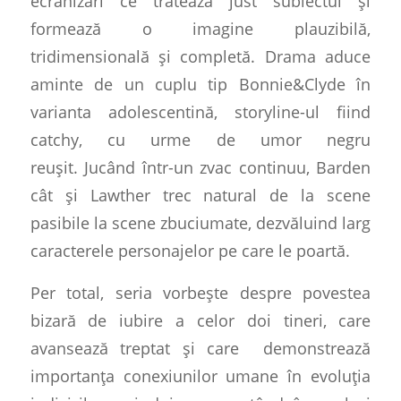
ecranizări ce tratează just subiectul și
formează o imagine plauzibilă,
tridimensională și completă. Drama aduce
aminte de un cuplu tip Bonnie&Clyde în
varianta adolescentină, storyline-ul fiind
catchy, cu urme de umor negru
reușit.
Jucând într-un zvac continuu, Barden
cât și Lawther trec natural de la scene
pasibile la scene zbuciumate, dezvăluind larg
caracterele personajelor pe care le poartă.
Per total, seria vorbește despre povestea
bizară de iubire a celor doi tineri, care
avansează treptat și care
demonstrează
importanța conexiunilor umane în evoluția