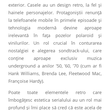
exterior. Casele au un design retro, la fel și
hainele personajelor. Protagoniștii renunță
la telefoanele mobile în primele episoade și
tehnologia modernă devine aproape
irelevantă în fața pozelor polaroid și
vinilurilor. Un rol crucial în conturarea
nostalgiei e alegerea sondtrack-ului, care
conține aproape exclusiv muzica
underground a anilor ’50, ’60, ’70 (cum ar fi
Hank Williams, Brenda Lee, Fleetwood Mac,
Françoise Hardy).
Poate toate elementele retro care
îmbogățesc estetica serialului au un rol mai
profund și îmi place să cred că este acela de