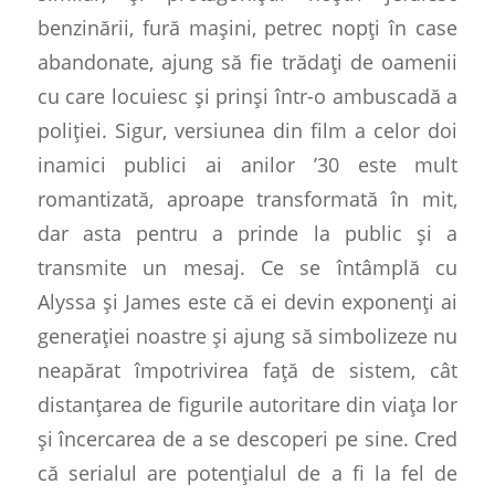
benzinării, fură mașini, petrec nopți în case
abandonate, ajung să fie trădați de oamenii
cu care locuiesc și prinși într-o ambuscadă a
poliției. Sigur, versiunea din film a celor doi
inamici publici
ai anilor ’30 este mult
romantizată, aproape transformată în mit,
dar asta pentru a prinde la public și a
transmite un mesaj. Ce se întâmplă cu
Alyssa și James este că ei devin exponenți ai
generației noastre și ajung să simbolizeze nu
neapărat împotrivirea față de sistem, cât
distanțarea de figurile autoritare din viața lor
și încercarea de a se descoperi pe sine. Cred
că serialul are potențialul de a fi la fel de