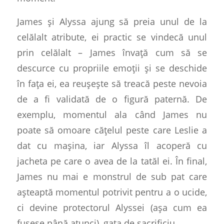
James și Alyssa ajung să preia unul de la
celălalt atribute, ei practic se vindecă unul
prin celălalt – James învață cum să se
descurce cu propriile emoții și se deschide
în fața ei, ea reușește să treacă peste nevoia
de a fi validată de o figură paternă. De
exemplu, momentul ala când James nu
poate să omoare cățelul peste care Leslie a
dat cu mașina, iar Alyssa îl acoperă cu
jacheta pe care o avea de la tatăl ei. În final,
James nu mai e
monstrul de sub pat
care
așteaptă momentul potrivit pentru a o ucide,
ci devine protectorul Alyssei (așa cum ea
fusese până atunci), gata de sacrificiu.