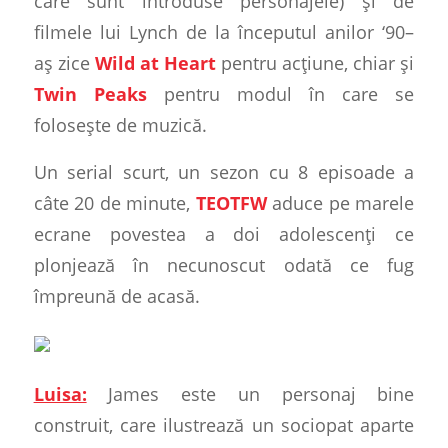
care sunt introduse personajele) și de
filmele lui Lynch de la începutul anilor ‘90–
aș zice
Wild at Heart
pentru acțiune, chiar și
Twin Peaks
pentru modul în care se
folosește de muzică.
Un serial scurt, un sezon cu 8 episoade a
câte 20 de minute,
TEOTFW
aduce pe marele
ecrane povestea a doi adolescenți ce
plonjează în necunoscut odată ce fug
împreună de acasă.
Luisa:
James este un personaj bine
construit, care ilustrează un sociopat aparte