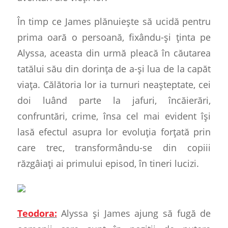
În timp ce James plănuiește să ucidă pentru
prima oară o persoană, fixându-și ținta pe
Alyssa, aceasta din urmă pleacă în căutarea
tatălui său din dorința de a-și lua de la capăt
viața. Călătoria lor ia turnuri neașteptate, cei
doi luând parte la jafuri, încăierări,
confruntări, crime, însa cel mai evident își
lasă efectul asupra lor evoluția forțată prin
care trec, transformându-se din copiii
răzgâiați ai primului episod, în tineri lucizi.
Teodora:
Alyssa și James ajung să fugă de