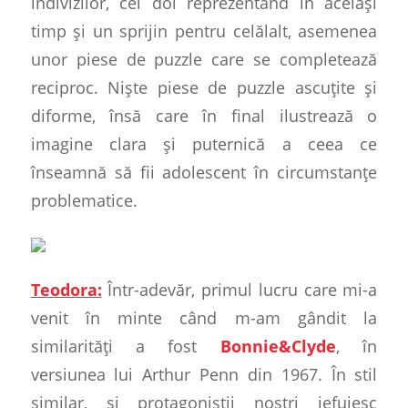
indivizilor, cei doi reprezentând în același
timp și un sprijin pentru celălalt, asemenea
unor piese de puzzle care se completează
reciproc. Niște piese de puzzle ascuțite și
diforme, însă care în final ilustrează o
imagine clara și puternică a ceea ce
înseamnă să fii adolescent în circumstanțe
problematice.
Teodora:
Într-adevăr, primul lucru care mi-a
venit în minte când m-am gândit la
similarități a fost
Bonnie&Clyde
, în
versiunea lui Arthur Penn din 1967. În stil
similar, și protagoniștii noștri jefuiesc