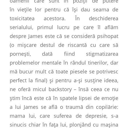
oamenii care sunt în poziții de putere
în viețile lor pentru că își dau seama de
toxicitatea acestora. În deschiderea
serialului, primul lucru pe care îl aflăm
despre James este că se consideră psihopat
(o mișcare destul de riscantă cu care să
pornești, dată fiind stigmatizarea
problemelor mentale în rândul tinerilor, dar
mă bucur mult că toate piesele se potrivesc
perfect la final) și pentru a-și susține ideea,
ne oferă micul backstory – însă ceea ce nu
știm încă este că în spatele lipsei de emoție
a lui James se află o traumă din copilărie:
mama lui, care suferea de depresie, s-a
sinucis chiar în fața lui, plonjând cu mașina