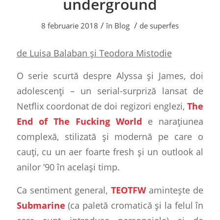
underground
/
/
8 februarie 2018
în
Blog
de
superfes
de Luisa Balaban și Teodora Mistodie
O serie scurtă despre Alyssa și James, doi
adolescenți – un serial-surpriză lansat de
Netflix coordonat de doi regizori englezi,
The
End of The Fucking World
e narațiunea
complexă, stilizată și modernă pe care o
cauți, cu un aer foarte fresh și un outlook al
anilor ’90 în același timp.
Ca sentiment general,
TEOTFW
amintește de
Submarine
(ca paletă cromatică și la felul în