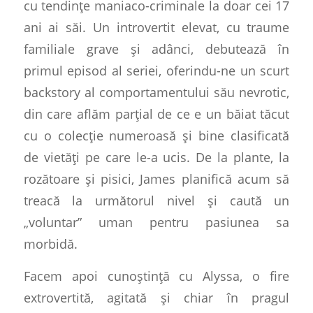
cu tendințe maniaco-criminale la doar cei 17
ani ai săi. Un introvertit elevat,
cu traume
familiale grave și adânci, debutează în
primul episod al seriei, oferindu-ne un scurt
backstory al comportamentului său nevrotic,
din care aflăm parțial de ce e un băiat tăcut
cu o colecție numeroasă și bine clasificată
de vietăți pe care le-a ucis. De la plante, la
rozătoare și pisici, James planifică acum să
treacă la următorul nivel și caută un
„voluntar” uman pentru pasiunea sa
morbidă.
Facem apoi cunoștință cu Alyssa, o fire
extrovertită, agitată și chiar în pragul