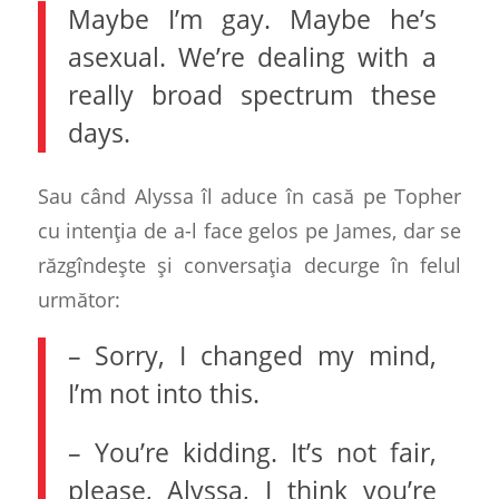
Maybe I’m gay. Maybe he’s
asexual. We’re dealing with a
really broad spectrum these
days.
Sau când Alyssa îl aduce în casă pe Topher
cu intenția de a-l face gelos pe James, dar se
răzgîndește și conversația decurge în felul
următor:
– Sorry, I changed my mind,
I’m not into this.
– You’re kidding. It’s not fair,
please, Alyssa, I think you’re