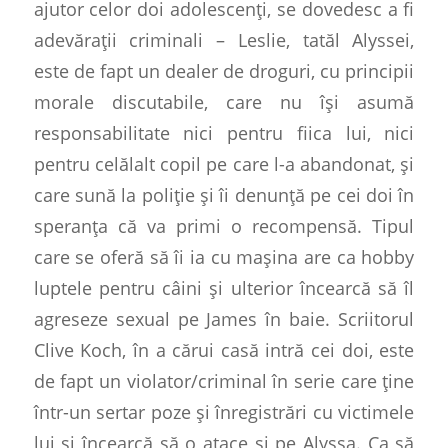
ajutor celor doi adolescenți, se dovedesc a fi
adevărații criminali – Leslie, tatăl Alyssei,
este de fapt un dealer de droguri, cu principii
morale discutabile, care nu își asumă
responsabilitate nici pentru fiica lui, nici
pentru celălalt copil pe care l-a abandonat, și
care sună la poliție și îi denunță pe cei doi în
speranța că va primi o recompensă. Tipul
care se oferă să îi ia cu mașina are ca hobby
luptele pentru câini și ulterior încearcă să îl
agreseze sexual pe James în baie. Scriitorul
Clive Koch, în a cărui casă intră cei doi, este
de fapt un violator/criminal în serie care ține
într-un sertar poze și înregistrări cu victimele
lui și încearcă să o atace și pe Alyssa. Ca să