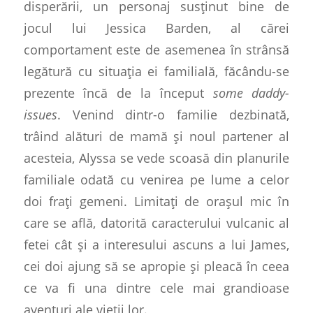
disperării, un personaj susținut bine de
jocul lui Jessica Barden, al cărei
comportament este de asemenea în strânsă
legătură cu situația ei familială, făcându-se
prezente încă de la început
some daddy-
issues
. Venind dintr-o familie dezbinată,
trâind alături de mamă și noul partener al
acesteia, Alyssa se vede scoasă din planurile
familiale odată cu venirea pe lume a celor
doi frați gemeni.
Limitați de orașul mic în
care se află, datorită caracterului vulcanic al
fetei cât și a interesului ascuns a lui James,
cei doi ajung să se apropie și pleacă în ceea
ce va fi una dintre cele mai grandioase
aventuri ale vieții lor.