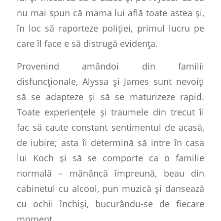
nu mai spun că mama lui află toate astea și,
în loc să raporteze poliției, primul lucru pe
care îl face e să distrugă evidența.
Provenind amândoi din familii
disfuncționale, Alyssa și James sunt nevoiți
să se adapteze și să se maturizeze rapid.
Toate experiențele și traumele din trecut îi
fac să caute constant sentimentul de acasă,
de iubire; asta îi determină să intre în casa
lui Koch și să se comporte ca o familie
normală – mănâncă împreună, beau din
cabinetul cu alcool, pun muzică și dansează
cu ochii închiși, bucurându-se de fiecare
moment.