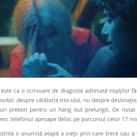
este ca o scrisoare de dragoste adresată nopților fără
osibil; despre călătoria trio-ului, nu despre destinație
 un pretext pentru un hang out prelungit. De notat 
osesc telefonul aproape deloc pe parcursul celor 17 mi
zintă o anumită etapă a vieții prin care trece sau a 