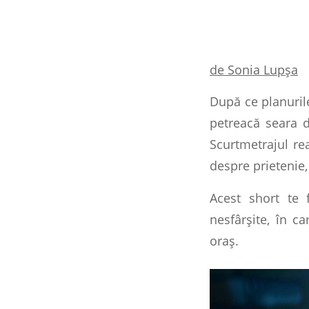
de Sonia Lupșa
După ce planuril
petreacă seara d
Scurtmetrajul re
despre prietenie,
Acest short te f
nesfârșite, în c
oraș.