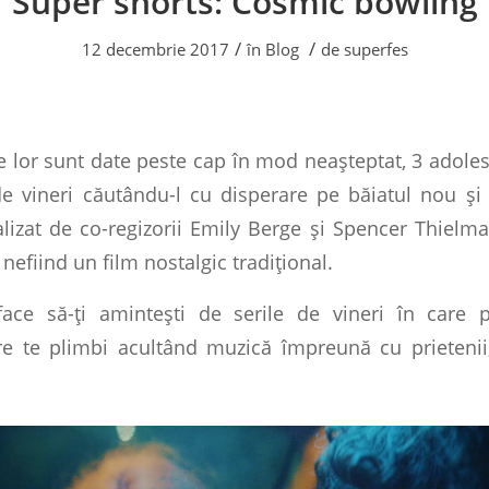
Super shorts: Cosmic bowling
/
/
12 decembrie 2017
în
Blog
de
superfes
e lor sunt date peste cap în mod neașteptat, 3 adoles
e vineri căutându-l cu disperare pe băiatul nou și 
alizat de co-regizorii Emily Berge și Spencer Thiel
 nefiind un film nostalgic tradițional.
ace să-ți amintești de serile de vineri în care po
are te plimbi acultând muzică împreună cu prietenii