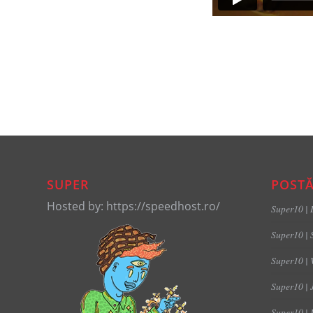
SUPER
POSTĂ
Hosted by: https://speedhost.ro/
Super10 | 
Super10 | 
Super10 | 
Super10 | 
Super10 | 