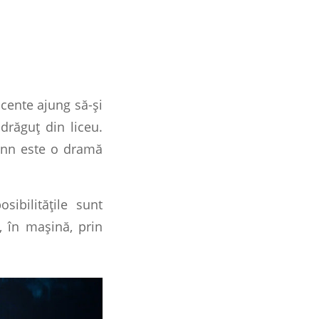
cente ajung să-și
drăguț din liceu.
mann este o dramă
sibilitățile sunt
, în mașină, prin