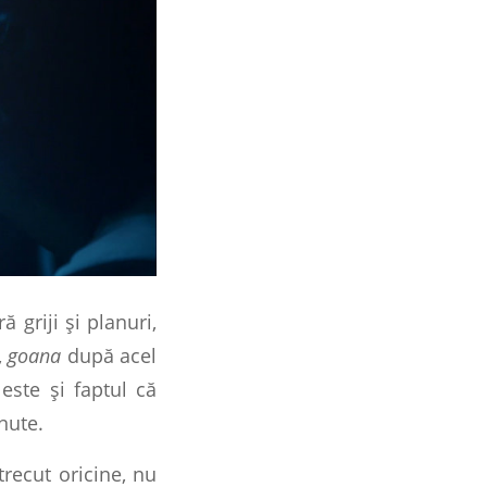
 griji și planuri,
,
goana
după acel
este și faptul că
nute.
trecut oricine, nu