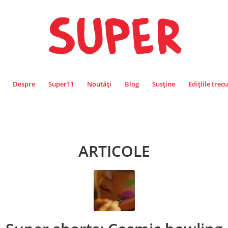
Despre
Super11
Noutăți
Blog
Susține
Edițiile trec
ARTICOLE