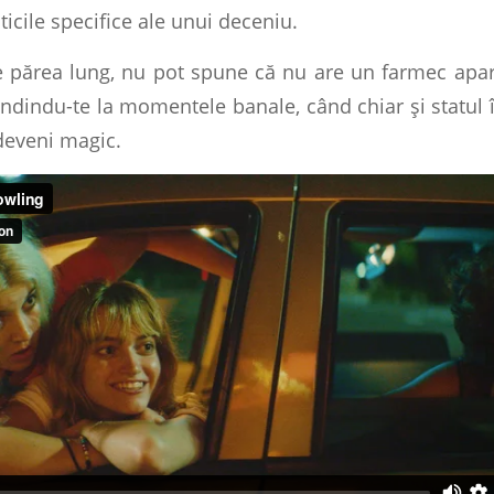
ticile specifice ale unui deceniu.
e părea lung, nu pot spune că nu are un farmec apart
ndindu-te la momentele banale, când chiar și statul î
deveni magic.