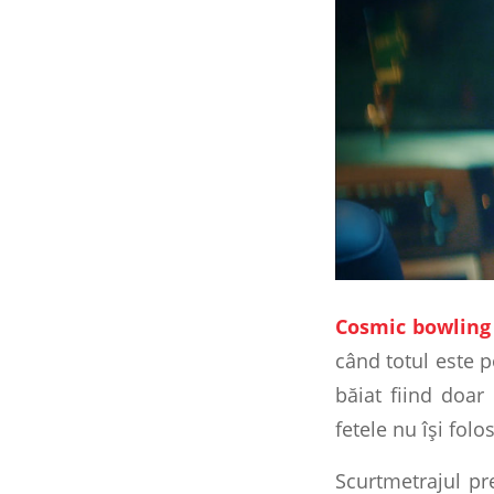
Cosmic bowling
când totul este p
băiat fiind doar
fetele nu își fol
Scurtmetrajul pre