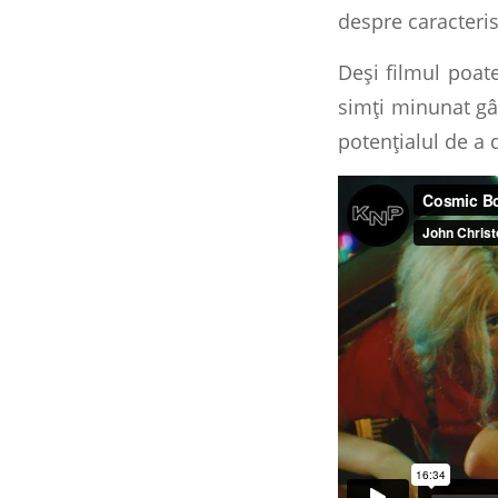
despre caracteris
Deși filmul poat
simți minunat gâ
potențialul de a 