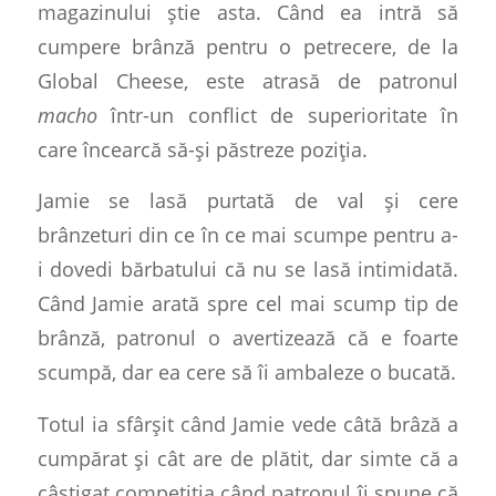
magazinului știe asta. Când ea intră să
cumpere brânză pentru o petrecere, de la
Global Cheese, este atrasă de patronul
macho
într-un conflict de superioritate în
care încearcă să-și păstreze poziția.
Jamie se lasă purtată de val și cere
brânzeturi din ce în ce mai scumpe pentru a-
i dovedi bărbatului că nu se lasă intimidată.
Când Jamie arată spre cel mai scump tip de
brânză, patronul o avertizează că e foarte
scumpă, dar ea cere să îi ambaleze o bucată.
Totul ia sfârșit când Jamie vede câtă brâză a
cumpărat și cât are de plătit, dar simte că a
câștigat competiția când patronul îi spune că