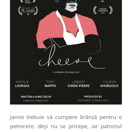
Jamie trebuie să cumpere brânză pentru o
petrecere, deși nu se pricepe, iar patronul