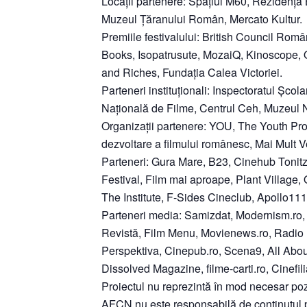
Locații partenere: Spațiul M60, Reziden
Muzeul Țăranului Român, Mercato Kultur.
Premiile festivalului: British Council Rom
Books, Isopatrusute, MozaiQ, Kinoscope,
and Riches, Fundația Calea Victoriei.
Parteneri instituționali: Inspectoratul Șco
Națională de Filme, Centrul Ceh, Muzeul 
Organizații partenere: YOU, The Youth Pro
dezvoltare a filmului românesc, Mai Mult V
Parteneri: Gura Mare, B23, Cinehub Tonitz
Festival, Film mai aproape, Plant Village,
The Institute, F-Sides Cineclub, Apollo111
Parteneri media: Samizdat, Modernism.ro,
Revistă, Film Menu, Movienews.ro, Radio 
Perspektiva, Cinepub.ro, Scena9, All Ab
Dissolved Magazine, filme-carti.ro, Cinefili
Proiectul nu reprezintă în mod necesar pozi
AFCN nu este responsabilă de conținutul pr