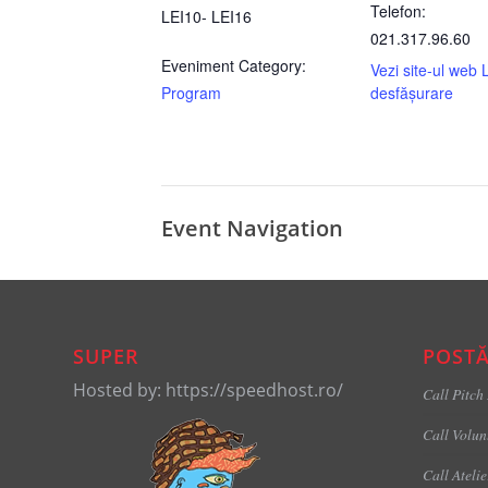
Telefon:
LEI10- LEI16
021.317.96.60
Eveniment Category:
Vezi site-ul web 
Program
desfășurare
Event Navigation
SUPER
POSTĂ
Hosted by: https://speedhost.ro/
Call Pitch
Call Volun
Call Ateli