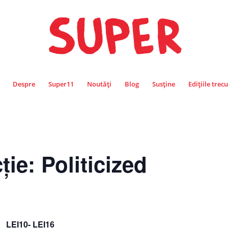
Despre
Super11
Noutăți
Blog
Susține
Edițiile trec
ție: Politicized
LEI10- LEI16