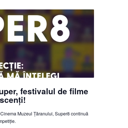
uper, festivalul de filme
scenți!
la Cinema Muzeul Țăranului, Super8 continuă
mpetiție.