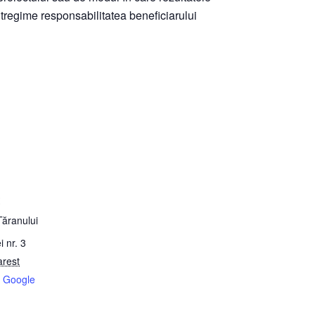
întregime responsabilitatea beneficiarului
E
ăranului
 nr. 3
rest
ă Google