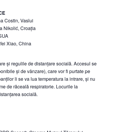
CE
a Costin, Vaslui
a Nikolić, Croația
 SUA
ufei Xiao, China
e și regulile de distanțare socială. Accesul se
onibile și de vânzare), care vor fi purtate pe
nților li se va lua temperatura la intrare, și nu
e de răceală respiratorie. Locurile la
istanțarea socială.