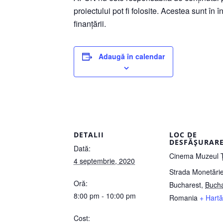
proiectului pot fi folosite. Acestea sunt în 
finanțării.
Adaugă în calendar
DETALII
LOC DE
DESFĂȘURAR
Dată:
Cinema Muzeul Ț
4 septembrie, 2020
Strada Monetăriei
Oră:
Bucharest
,
Bucha
8:00 pm - 10:00 pm
Romania
+ Hart
Cost: