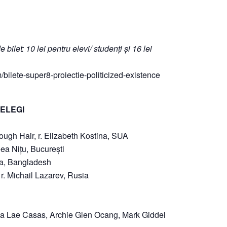
ilet: 10 lei pentru elevi/ studenți și 16 lei
lm/bilete-super8-proiectie-politicized-existence
ȚELEGI
ough Hair, r. Elizabeth Kostina, SUA
ea Nițu, București
oma, Bangladesh
r. Michail Lazarev, Rusia
isza Lae Casas, Archie Glen Ocang, Mark Giddel