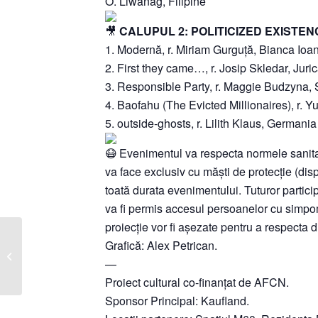
O. Liwanag, Filipine
CALUPUL 2: POLITICIZED EXISTEN
1. Modernă, r. Miriam Gurguță, Bianca Ioan
2. First they came…, r. Josip Skledar, Juric
3. Responsible Party, r. Maggie Budzyna,
4. Baofahu (The Evicted Millionaires), r. Y
5. outside-ghosts, r. Lilith Klaus, Germania
Evenimentul va respecta normele sanitar
va face exclusiv cu măști de protecție (disp
toată durata evenimentului. Tuturor participa
va fi permis accesul persoanelor cu simpom
proiecție vor fi așezate pentru a respecta d
Grafică: Alex Petrican.
Super8 | Exterior:
—
Expoziție și proiecție
Proiect cultural co-finanțat de AFCN.
Sponsor Principal: Kaufland.