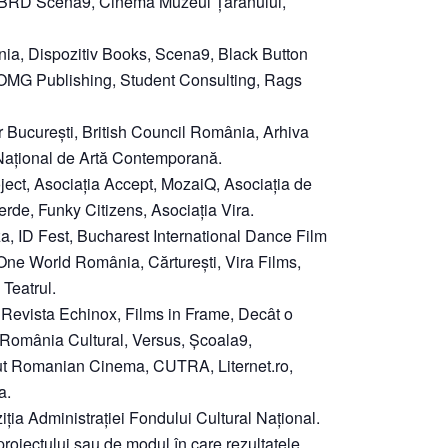
ța BRD Scena9, Cinema Muzeul Țăranului,
ânia, Dispozitiv Books, Scena9, Black Button
 OMG Publishing, Student Consulting, Rags
lar București, British Council România, Arhiva
Național de Artă Contemporană.
ject, Asociația Accept, MozaiQ, Asociația de
erde, Funky Citizens, Asociația Vira.
a, ID Fest, Bucharest International Dance Film
 One World România, Cărturești, Vira Films,
 Teatrul.
 Revista Echinox, Films in Frame, Decât o
România Cultural, Versus, Școala9,
out Romanian Cinema, CUTRA, Liternet.ro,
a.
ţia Administrației Fondului Cultural Național.
oiectului sau de modul în care rezultatele