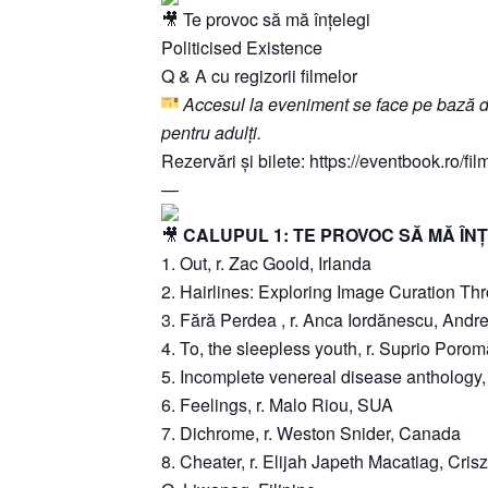
Te provoc să mă înțelegi
Politicised Existence
Q & A cu regizorii filmelor
Accesul la eveniment se face pe bază de b
pentru adulți.
Rezervări și bilete: https://eventbook.ro/fi
—
CALUPUL 1: TE PROVOC SĂ MĂ ÎN
1. Out, r. Zac Goold, Irlanda
2. Hairlines: Exploring Image Curation Thr
3. Fără Perdea , r. Anca Iordănescu, Andre
4. To, the sleepless youth, r. Suprio Por
5. Incomplete venereal disease anthology, 
6. Feelings, r. Malo Riou, SUA
7. Dichrome, r. Weston Snider, Canada
8. Cheater, r. Elijah Japeth Macatiag, Cr