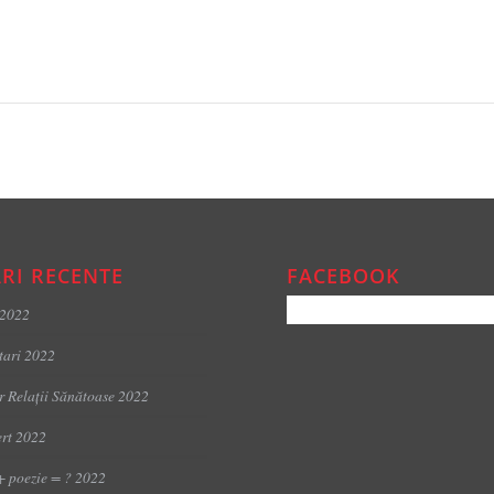
RI RECENTE
FACEBOOK
 2022
tari 2022
er Relații Sănătoase 2022
rt 2022
+ poezie = ? 2022