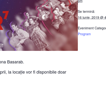
pm
Se termină:
16 iunie, 2019 @ 
Eveniment Categor
Program
zona Basarab.
ii, la locație vor fi disponibile doar