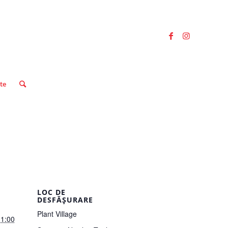
ute
LOC DE
DESFĂȘURARE
Plant Village
11:00