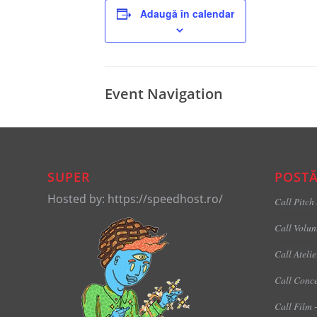
Adaugă în calendar
Event Navigation
SUPER
POSTĂ
Hosted by: https://speedhost.ro/
Call Pitch
Call Volun
Call Ateli
Call Conce
Call Film 