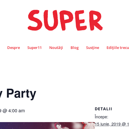
Despre
Super11
Noutăți
Blog
Susține
Edițiile trec
 Party
DETALII
19 @ 4:00 am
Începe:
15 iunie, 2019 @ 