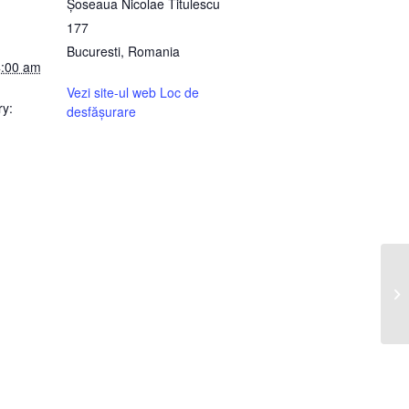
Șoseaua Nicolae Titulescu
177
Bucuresti
,
Romania
4:00 am
Vezi site-ul web Loc de
y:
desfășurare