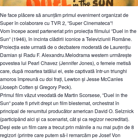
Ne face plăcere să anunțăm primul eveniment organizat de
Super în colaborare cu TVR 2, ”Super Cinemateca”!
Vom începe acest parteneriat prin proiecția filmului ”Duel in the
Sun” (1946), în incinta clădirii iconice a Televiziunii Române.
Proiecția este urmată de o dezbatere moderată de Laurențiu
Damian și Radu F. Alexandru.Melodrama western urmărește
povestea lui Pearl Chavez (Jennifer Jones), o femeie metisă
care, după moartea tatălui ei, este captivată într-un triunghi
amoros împreună cu doi frați, Lewton și Jesse McCanles
(Joseph Cotten și Gregory Peck).
Primul film văzut vreodată de Martin Scorsese, ”Duel in the
Sun” poate fi privit drept un film blestemat, orchestrat în
principal de renumitul producător
american David O. Selznick
(participând aici și ca scenarist, cât și ca regizor necreditat).
Deși este un film care a trecut prin mâinile a nu mai puțin de 8
regizori (printre care putem să-l remarcăm pe Josef Von