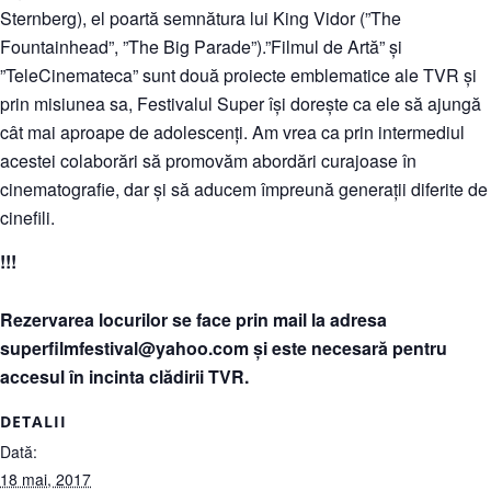
Sternberg), el poartă semnătura lui King Vidor (”The
Fountainhead”, ”The Big Parade”).
”Filmul de Artă” și
”TeleCinemateca” sunt două proiecte emblematice ale TVR și
prin misiunea sa, Festivalul Super își dorește ca ele să ajungă
cât mai aproape de adolescenți. Am vrea ca prin intermediul
acestei colaborări să promovăm abordări curajoase în
cinematografie, dar și să aducem împreună generații diferite de
cinefili.
!!!
Rezervarea locurilor se face prin mail la adresa
superfilmfestival@yahoo.co
m și este necesară pentru
accesul în incinta clădirii TVR.
DETALII
Dată:
18 mai, 2017