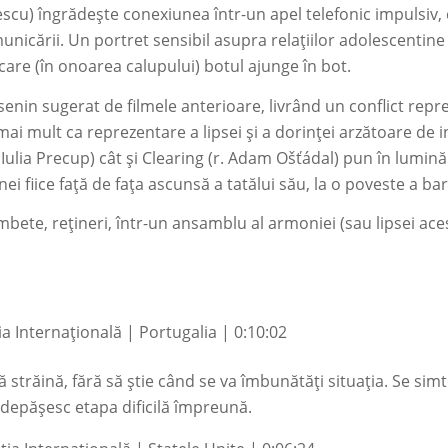
lescu
)
îngrădește conexiunea într-un apel telefonic impulsiv, 
municării. Un portret sensibil asupra relațiilor adolescentin
care (în onoarea calupului) botul ajunge în bot.
enin sugerat de filmele anterioare, livrând un conflict repre
 mai mult ca reprezentare a lipsei și a dorinței arzătoare de
. Iulia Precup) cât și
Clearing
(r. Adam Ošťádal) pun în lumină 
i fiice față de fața ascunsă a tatălui său, la o poveste a ba
mbete, rețineri, într-un ansamblu al armoniei (sau lipsei ac
a Internațională | Portugalia | 0:10:02
ă străină, fără să știe când se va îmbunătăți situația. Se simt
 depășesc etapa dificilă împreună.