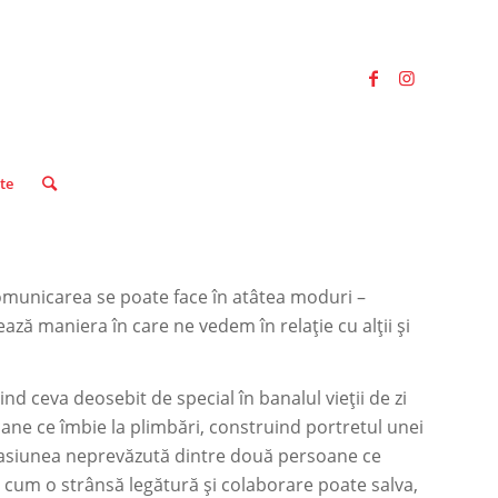
ute
 comunicarea se poate face în atâtea moduri –
ază maniera în care ne vedem în relație cu alții și
nd ceva deosebit de special în banalul vieții de zi
ane ce îmbie la plimbări, construind portretul unei
 pasiunea neprevăzută dintre două persoane ce
 cum o strânsă legătură și colaborare poate salva,