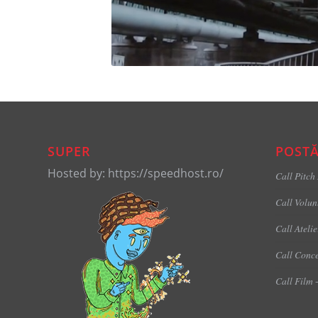
SUPER
POSTĂ
Hosted by: https://speedhost.ro/
Call Pitch
Call Volun
Call Ateli
Call Conce
Call Film 