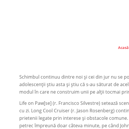
Acasă
Schimbul continuu dintre noi și cei din jur nu se 
adolescenții știu asta și știu că s-au săturat de ac
modul în care ne construim unii pe alții tocmai pri
Life on Paw[se]
(r. Francisco Silvestre) setează sce
cu zi.
Long Cool Cruiser
(r. Jason Rosenberg) contin
prietenii legate prin interese și obstacole comune
petrec împreună doar câteva minute, pe când
Joh