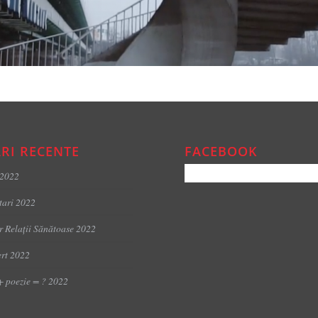
RI RECENTE
FACEBOOK
 2022
tari 2022
er Relații Sănătoase 2022
rt 2022
+ poezie = ? 2022