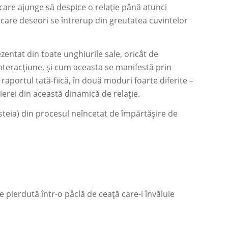
care ajunge să despice o relație până atunci
e care deseori se întrerup din greutatea cuvintelor
zentat din toate unghiurile sale, oricât de
 interacțiune, și cum aceasta se manifestă prin
raportul tată-fiică, în două moduri foarte diferite –
rierei din această dinamică de relație.
esteia) din procesul neîncetat de împărtășire de
e pierdută într-o pâclă de ceață care-i învăluie