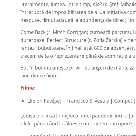
literalmente, lumea. Între timp,
Alo?
(r. Ștefi Mihăi
întreruptă de imposibilitatea de a lua inițiativa co
nespuse, filmul adaugă la abundența de direcții în 
Come Back
(r. Mitch Corrigan) curbează parcursul s
dureroase.
Perfect Structure
(r. Zofia Żarska) vine
fantezii bubuitoare. În final, atât
600 de absențe
(r
trecem de la o reprezentare plină de admirație a une
Bot în bot
întrunește priviri, strângeri de mână, zâ
sine dintre ființe.
Filme:
Life on Paw[se]
| Francisco Silvestre | Competiți
Louisa e prinsă în mijlocul unei pandemii într-o țar
zilele, până când întâlnește un prieten patruped și