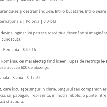
isurându-se și destrămându-se. Într-o bucătărie. Într-o seară
ternațională | Polonia | 0:04:43
 devină inginer. Își petrece toată ziua desenând și imaginând
ia cunoscută.
s | România | 0:06:16
 România, cei mai afectați fiind liceeni. Lipsa de restricții le
lasa a zecea 600 de absențe.
nală | Cehia | 0:17:04
, care locuiește singur în chirie. Singurul său companion est
ecia, iar papagalul reprezintă, în mod simbolic, o punte înt
că și a zbura.