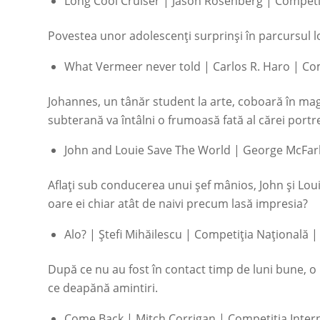
Long Cool Cruiser
| Jason Rosenberg | Competiți
Povestea unor adolescenți surprinși în parcursul l
What Vermeer never told
| Carlos R. Haro | Com
Johannes, un tânăr student la arte, coboară în magi
subterană va întâlni o frumoasă fată al cărei portre
John and Louie Save The World
| George McFarl
Aflați sub conducerea unui șef mânios, John și Louie
oare ei chiar atât de naivi precum lasă impresia?
Alo?
| Ștefi Mihăilescu | Competiția Națională 
După ce nu au fost în contact timp de luni bune, o 
ce deapănă amintiri.
Come Back
| Mitch Corrigan | Competiția Intern