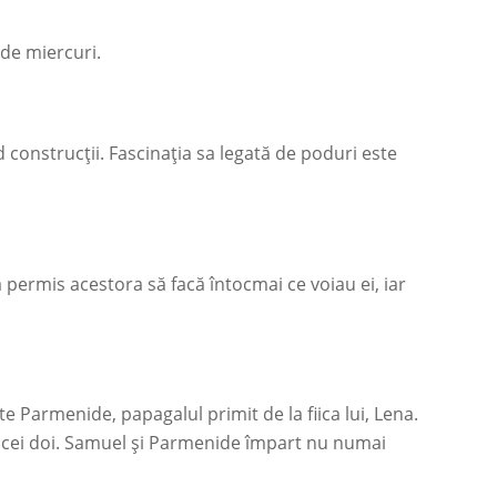
 de miercuri.
 construcții. Fascinația sa legată de poduri este
-a permis acestora să facă întocmai ce voiau ei, iar
e Parmenide, papagalul primit de la fiica lui, Lena.
re cei doi. Samuel și Parmenide împart nu numai