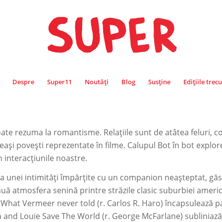
Despre
Super11
Noutăți
Blog
Susține
Edițiile trec
poate rezuma la romantisme. Relațiile sunt de atâtea feluri,
eleași povești reprezentate în filme. Calupul
Bot în bot
explore
n interacțiunile noastre.
na unei intimități împărțite cu un companion neașteptat, găsi
uă atmosfera senină printre străzile clasic suburbiei americ
.
What Vermeer never told
(r. Carlos R. Haro) încapsulează
n and Louie Save The World
(r. George McFarlane) subliniază