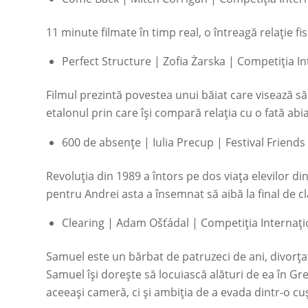
11 minute filmate în timp real, o întreagă relație f
Perfect Structure
| Zofia Żarska | Competiția In
Filmul prezintă povestea unui băiat care visează să
etalonul prin care își compară relația cu o fată ab
600 de absențe
| Iulia Precup | Festival Friend
Revoluția din 1989 a întors pe dos viața elevilor din
pentru Andrei asta a însemnat să aibă la final de c
Clearing
| Adam Ošťádal | Competiția Internațio
Samuel este un bărbat de patruzeci de ani, divorțat
Samuel își dorește să locuiască alături de ea în Gr
aceeași cameră, ci și ambiția de a evada dintr-o cuș