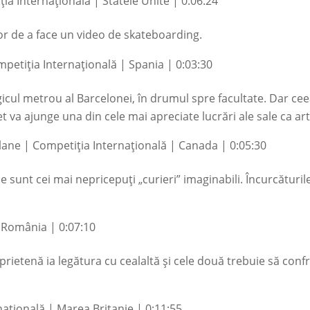
a Internațională | Statele Unite | 0:06:24
or de a face un video de skateboarding.
petiția Internațională | Spania | 0:03:30
cul metrou al Barcelonei, în drumul spre facultate. Dar ceea
t va ajunge una din cele mai apreciate lucrări ale sale ca art
ane | Competiția Internațională | Canada | 0:05:30
 sunt cei mai nepricepuți „curieri” imaginabili. Încurcăturile
| România | 0:07:10
prietenă ia legătura cu cealaltă și cele două trebuie să conf
ațională | Marea Britanie | 0:11:55