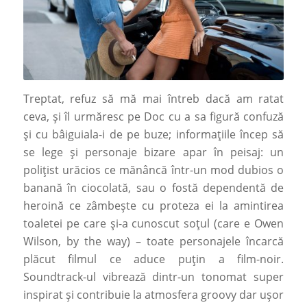
Treptat, refuz să mă mai întreb dacă am ratat
ceva, și îl urmăresc pe Doc cu a sa figură confuză
și cu bâiguiala-i de pe buze; informațiile încep să
se lege și personaje bizare apar în peisaj: un
polițist urăcios ce mănâncă într-un mod dubios o
banană în ciocolată, sau o fostă dependentă de
heroină ce zâmbește cu proteza ei la amintirea
toaletei pe care și-a cunoscut soțul (care e Owen
Wilson, by the way) – toate personajele încarcă
plăcut filmul ce aduce puțin a film-noir.
Soundtrack-ul vibrează dintr-un tonomat super
inspirat și contribuie la atmosfera groovy dar ușor