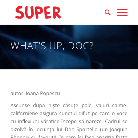
WHAT’S UP, DOC?
autor: Ioana Popescu
Ascunse după niște căsuțe pale, valuri calme-
californiene asigură sunetul difuz pe care o voce
cu inflexiuni văratice începe să nareze. Cadrul se
dizolvă în locuința lui Doc Sportello (un Joaquin
Phoenix cu favoriți), în care își face apariția fosta