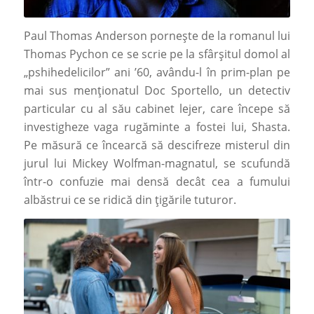
Paul Thomas Anderson pornește de la romanul lui
Thomas Pychon ce se scrie pe la sfârșitul domol al
„pshihedelicilor” ani ’60, avându-l în prim-plan pe
mai sus menționatul Doc Sportello, un detectiv
particular cu al său cabinet lejer, care începe să
investigheze vaga rugăminte a fostei lui, Shasta.
Pe măsură ce încearcă să descifreze misterul din
jurul lui Mickey Wolfman-magnatul, se scufundă
într-o confuzie mai densă decât cea a fumului
albăstrui ce se ridică din țigările tuturor.