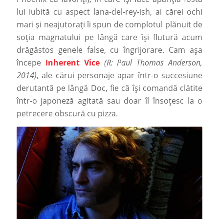
lui iubită cu aspect lana-del-rey-ish, ai cărei ochi
mari și neajutorați îi spun de complotul plănuit de
soția magnatului pe lângă care își flutură acum
drăgăstos genele false, cu îngrijorare. Cam așa
începe
Inherent Vice
(R: Paul Thomas Anderson,
2014)
, ale cărui personaje apar într-o succesiune
derutantă pe lângă Doc, fie că își comandă clătite
într-o japoneză agitată sau doar îl însoțesc la o
petrecere obscură cu pizza.