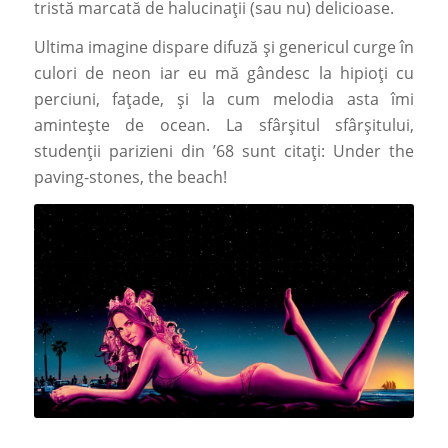
tristă marcată de halucinații (sau nu) delicioase.
Ultima imagine dispare difuză și genericul curge în
culori de neon iar eu mă gândesc la hipioți cu
perciuni, fațade, și la cum melodia asta îmi
amintește de ocean. La sfârșitul sfârșitului,
studenții parizieni din ’68 sunt citați: Under the
paving-stones, the beach!