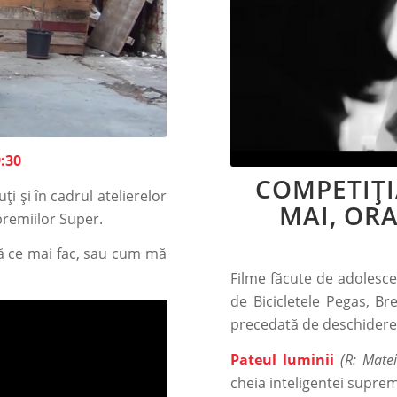
:30
COMPETIȚI
ți și în cadrul atelierelor
MAI, ORA
premiilor Super.
bă ce mai fac, sau cum mă
Filme făcute de adolescen
de Bicicletele Pegas, B
precedată de deschiderea 
Pateul luminii
(R: Mate
cheia inteligentei suprem