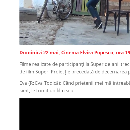
Duminică 22 mai, Cinema Elvira Popescu, ora 19
Filme realizate de participanți la Super de anii trecu
de film Super. Proiecție precedată de decernarea 
Eva (R: Eva Todică): Când prietenii mei mă întrea
simt, le trimit un film scurt.