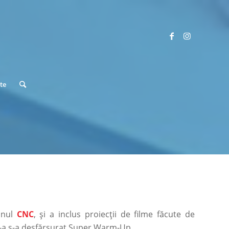
ute
jinul
CNC
, și a inclus proiecții de filme făcute de
a 4-a s-a desfărșurat Super Warm-Up.