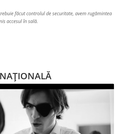
că trebuie făcut controlul de securitate, avem rugămintea
is accesul în sală.
 NAȚIONALĂ