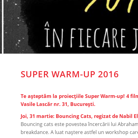
SUPER WARM-UP 2016
Te așteptăm la proiecțiile Super Warm-up! 4 film
Vasile Lascăr nr. 31, București.
Joi, 31 martie: Bouncing Cats, regizat de Nabil
Bouncing cats este povestea încercării lui Abraham
breakdance. A luat naștere astfel un workshop care 