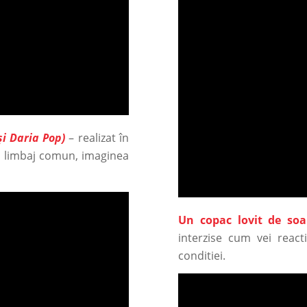
și Daria Pop)
– realizat în
n limbaj comun, imaginea
Un copac lovit de soa
interzise cum vei react
conditiei.