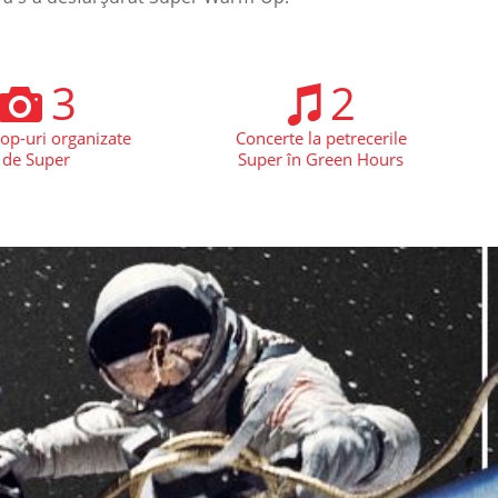
3
2
p-uri organizate
Concerte la petrecerile
de Super
Super în Green Hours