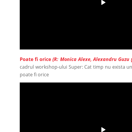
Poate fi orice
(R: Monica Alexe, Alexandru Guzu 
cadrul workshop-ului Super: Cat timp nu exista u
poate fi orice