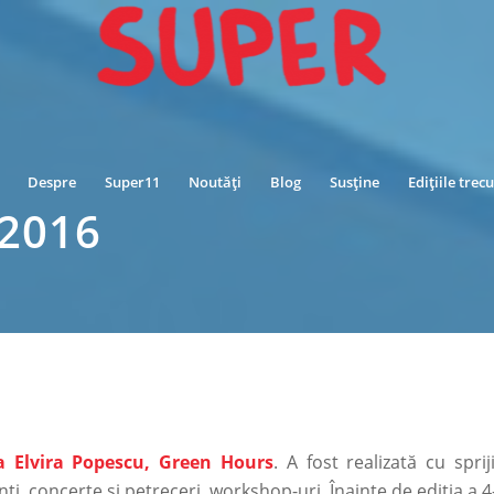
Despre
Super11
Noutăți
Blog
Susține
Edițiile trec
2016
a Elvira Popescu, Green Hours
. A fost realizată cu spri
nți, concerte și petreceri, workshop-uri. Înainte de ediția 