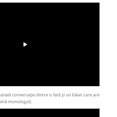
banală conversație dintre o fată și un băiat care are
mină monologul).