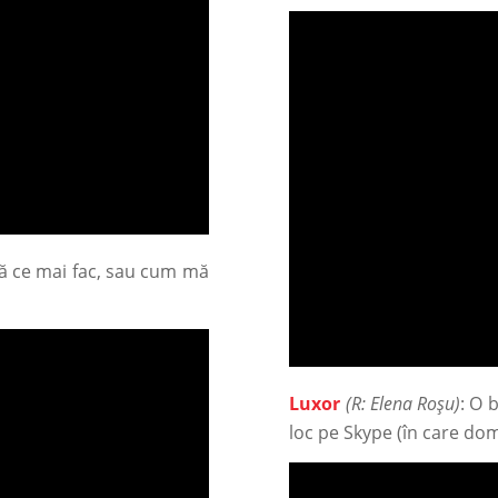
bă ce mai fac, sau cum mă
Luxor
(R: Elena Roșu)
: O 
loc pe Skype (în care do