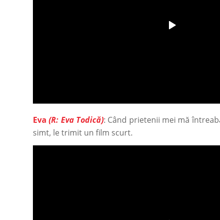
Eva
(R: Eva Todică)
: Când prietenii mei mă întrea
simt, le trimit un film scurt.