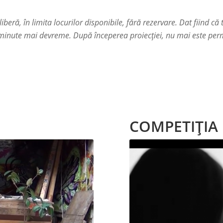
liberă, în limita locurilor disponibile, fără rezervare. Dat fiind 
minute mai devreme. După începerea proiecției, nu mai este perm
COMPETIȚIA