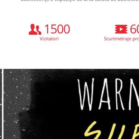
1500
6
Vizitatori
Scurtmetraje pro