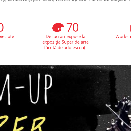
0
70
iectate
De lucrări expuse la
Worksho
expoziția Super de artă
făcută de adolescenți