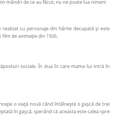
evin mândri de ce au făcut; nu ne poate lua nimeni
 realizat cu personaje din hârtie decupată și este
t film de animație din 1926.
ăposturi sociale. În ziua în care mama lui intră în
 începe o viață nouă când întâlnește o gașcă de trei
ceptată în gașcă, sperând că aceasta este calea spre