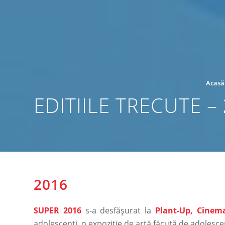
Acasă
EDITIILE TRECUTE –
2016
SUPER 2016
s-a desfășurat la
Plant-Up, Cinem
adolescenți, o expoziție de artă făcută de adolesce