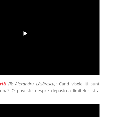
rtă
(R: Alexandru Lăzărescu)
: Cand visele iti sunt
iona? O poveste despre depasirea limitelor si a