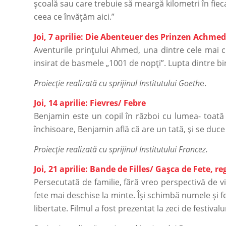
școală sau care trebuie să meargă kilometri în fiec
ceea ce învățăm aici.”
Joi, 7 aprilie: Die Abenteuer des Prinzen Achmed
Aventurile prințului Ahmed, una dintre cele mai c
insirat de basmele „1001 de nopți”. Lupta dintre bin
Proiecție realizată cu sprijinul Institutului Goeth
e.
Joi, 14 aprilie: Fievres/ Febre
Benjamin este un copil în război cu lumea- toată v
închisoare, Benjamin află că are un tată, și se duce 
Proiecție realizată cu sprijinul Institutului Francez.
Joi, 21 aprilie: Bande de Filles/ Gașca de Fete, 
Persecutată de familie, fără vreo perspectivă de vi
fete mai deschise la minte. Își schimbă numele și f
libertate. Filmul a fost prezentat la zeci de festival