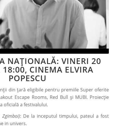
A NAȚIONALĂ: VINERI 20
 18:00, CINEMA ELVIRA
POPESCU
ții din țară eligibile pentru premiile Super oferite
reakout Escape Rooms, Red Bull și MUBI. Proiecție
oficială a festivalului.
i Zgimboi)
: De la inceputul timpului, pateul a fost
e in univers.