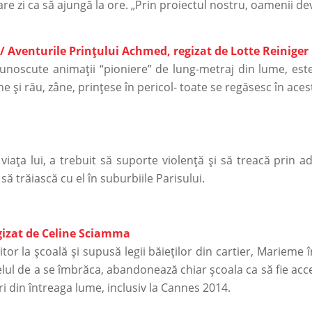
are zi ca să ajungă la ore. „Prin proiectul nostru, oamenii d
/ Aventurile Prințului Achmed, regizat de Lotte Reiniger
unoscute animații “pioniere” de lung-metraj din lume, este
e și rău, zâne, prințese în pericol- toate se regăsesc în aces
iața lui, a trebuit să suporte violență și să treacă prin ad
să trăiască cu el în suburbiile Parisului.
regizat de Celine Sciamma
itor la școală și supusă legii băieților din cartier, Marieme
elul de a se îmbrăca, abandonează chiar școala ca să fie ac
uri din întreaga lume, inclusiv la Cannes 2014.