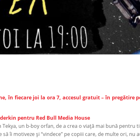
e, în fiecare joi la ora 7, accesul gratuit – în pregătire
 Elderkin pentru Red Bull Media House
 Tekya, un b-boy orfan, de a crea o viață mai bună pentru ti
să îi motiveze și “vindece” pe copiii care, de multe ori, nu 